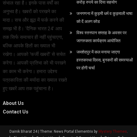
करोड़ रुपये का दिया सहयोग
संभाल रहा है। इनके पास वर्षों का
अनुभव है। खबरों को परखने का
जनगणना में कुड़मी धर्म व कुड़माली भाषा
मादा। सच और झूठ में फर्क करने की
को दें अलग कोड
समझ भी है। ‘दैनिक भारत 24’ आप
विश्व स्तनपान सप्ताह के अवसर पर
तक सिर्फ समाचार ही नहीं पहुंचाएगा,
जागरुकता कार्यक्रम आयोजित
बल्कि आपके हितों का ख्याल भी
जमशेदपुर में कल मनाया जाएगा
रखेगा। आपको ‘फर्जी खबरों’ से सचेत
हस्तकरथा दिवस, बुनकरों की समस्याओं
करेगा। आपकी प्रतिभा को भी परखने
पर होगी चर्चा
का काम भी करेगा। हमारा उद्देश्य
पत्रकारिता की मर्यादा का ख्याल रखते
हुए खबरें आप तक पहुंचाना है।
About Us
Contact Us
Dainik Bharat 24
|
Theme: News Portal Elementrix by
Mystery Themes
.