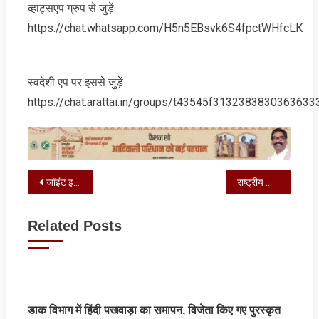
व्‍हाट्सएप ग्रुप से जुड़ें
https://chat.whatsapp.com/H5n5EBsvk6S4fpctWHfcLK
स्‍वदेशी एप पर इससे जुड़ें
https://chat.arattai.in/groups/t43545f3132383830
Post
जॉइंट इनफोर्समेंट टीम ने 94 उर्वरक प्रतिष्ठानों की जांच की, 33 में मिली गड़बड़ी
राष्ट्रीय लोक अदालत में 1 लाख से अधिक वादों का निस्तारण
navigation
Related Posts
डाक विभाग में हिंदी पखवाड़ा का समापन, विजेता कि‍ए गए पुरस्कृत