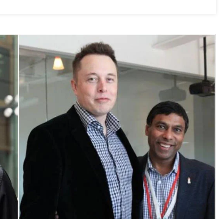
ी
ंति
ली,
ुआ
स्‍फोट,
4
ी
ौत