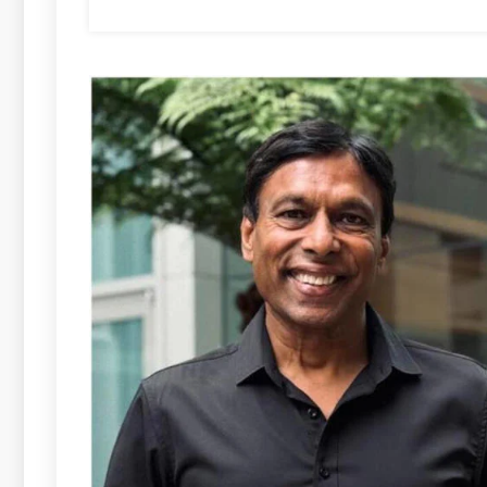
थ
शा
रै
ह
वि
1
क
म