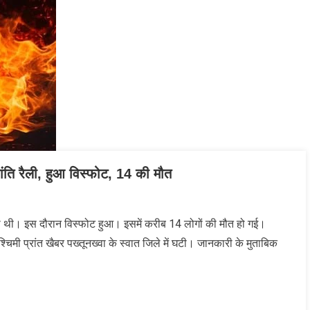
ति रैली, हुआ विस्‍फोट, 14 की मौत
n
़ते
 थी। इस दौरान विस्‍फोट हुआ। इसमें करीब 14 लोगों की मौत हो गई।
तंकवाद
िमी प्रांत खैबर पख्तूनख्वा के स्वात जिले में घटी। जानकारी के मुताबिक
िलाफ
िकाली
ा
ी