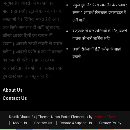
अनुभव है। खबरों को परखने का
राहुल दुबे और प्रिंस खान गैंग के सप्लायर
मादा। सच और झूठ में फर्क करने की
समेत 4 अपराधी गिरफ्तार, एनकाउंटर में
समझ भी है। ‘दैनिक भारत 24’ आप
लगी गोली
तक सिर्फ समाचार ही नहीं पहुंचाएगा,
वज्रपात से चार खस्सियों की मौत, बकरी
बल्कि आपके हितों का ख्याल भी
पालक को भारी आर्थिक क्षति
रखेगा। आपको ‘फर्जी खबरों’ से सचेत
उर्वशी रौतेला की ₹27 करोड़ की शाही
करेगा। आपकी प्रतिभा को भी परखने
सवारी
का काम भी करेगा। हमारा उद्देश्य
पत्रकारिता की मर्यादा का ख्याल रखते
हुए खबरें आप तक पहुंचाना है।
About Us
Contact Us
Dainik Bharat 24
|
Theme: News Portal Elementrix by
Mystery Themes
.
About Us
Contact Us
Donate & Support Us
Privacy Policy