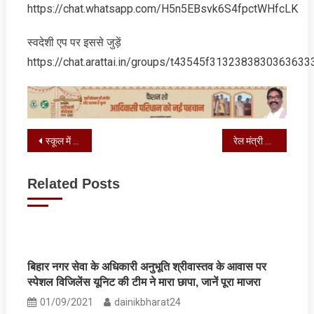
https://chat.whatsapp.com/H5n5EBsvk6S4fpctWHfcLK
स्‍वदेशी एप पर इससे जुड़ें
https://chat.arattai.in/groups/t43545f3132383830
Post
स्‍कूल में पुलिस ने चलाया नशा मुक्ति जागरुकता अभियान
रेल मंत्री अश्विनी वैष्णव एवं मुख्यमंत्री सम्राट चौधरी करेंगे मढ़ौरा लोकोमोटिव फैक्ट्री का निरीक्षण
navigation
Related Posts
बिहार नगर सेवा के अधिकारी अनुभूति श्रीवास्तव के आवास पर
स्पेशल विजिलेंस यूनिट की टीम ने मारा छापा, जानें पूरा माजरा
01/09/2021
dainikbharat24