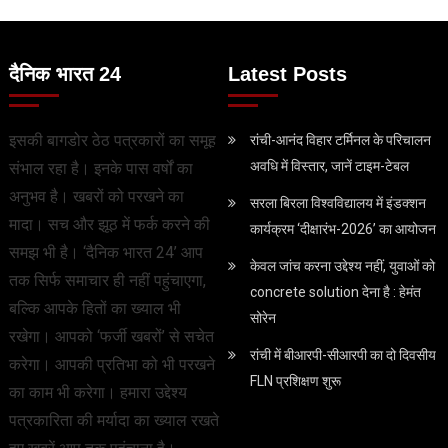
दैनिक भारत 24
Latest Posts
इसकी बागडोर ठेठ पत्रकारों का समूह
रांची-आनंद विहार टर्मिनल के परिचालन
अवधि में विस्तार, जानें टाइम-टेबल
संभाल रहा है। इनके पास वर्षों का
अनुभव है। खबरों को परखने का
सरला बिरला विश्वविद्यालय में इंडक्शन
मादा। सच और झूठ में फर्क करने की
कार्यक्रम ‘दीक्षारंभ-2026’ का आयोजन
समझ भी है। ‘दैनिक भारत 24’ आप
केवल जांच करना उद्देश्‍य नहीं, युवाओं को
तक सिर्फ समाचार ही नहीं पहुंचाएगा,
concrete solution देना है : हेमंत
बल्कि आपके हितों का ख्याल भी
सोरेन
रखेगा। आपको ‘फर्जी खबरों’ से सचेत
रांची में बीआरपी-सीआरपी का दो दिवसीय
करेगा। आपकी प्रतिभा को भी परखने
FLN प्रशिक्षण शुरू
का काम भी करेगा। हमारा उद्देश्य
पत्रकारिता की मर्यादा का ख्याल रखते