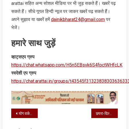
arattai सहित अन्‍य सोशल मीडिया पर भी जुड़ सकते हैं। खबरें पढ़
सकते हैं। सीधे गूगल हिन्‍दी न्‍यूज पर जाकर खबरें पढ़ सकते हैं।
अपने सुझाव या खबरें हमें
dainikbharat24@gmail.com
पर
भेजें।
हमारे साथ जुड़ें
व्‍हाट्सएप ग्रुप
https://chat.whatsapp.com/H5n5EBsvk6S4fpctWHfcLK
स्‍वदेशी एप ग्रुप
https://chat.arattai.in/groups/t43545f3132383830
Post
योग वर्कशॉप का आयोजन, महिलाओं ने बढ़-चढ़कर लिया हिस्सा
छपरा-दिल्ली एक्सप्रेस का कल होगा शुभारंभ, रेल मंत्री अश्विनी वैष्णव एवं मुख्यमंत्री होंगे शामिल
navigation