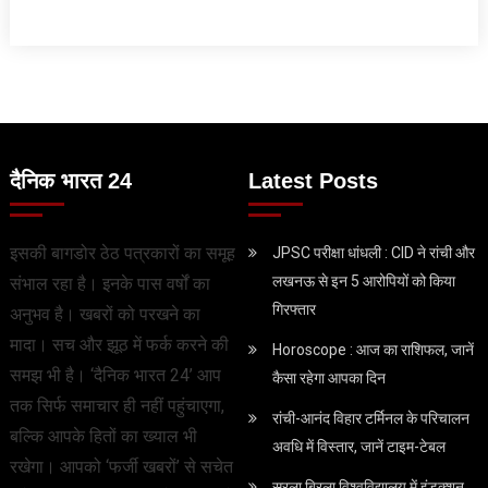
दैनिक भारत 24
Latest Posts
इसकी बागडोर ठेठ पत्रकारों का समूह
JPSC परीक्षा धांधली : CID ने रांची और
लखनऊ से इन 5 आरोपियों को किया
संभाल रहा है। इनके पास वर्षों का
गिरफ्तार
अनुभव है। खबरों को परखने का
मादा। सच और झूठ में फर्क करने की
Horoscope : आज का राशिफल, जानें
समझ भी है। ‘दैनिक भारत 24’ आप
कैसा रहेगा आपका दिन
तक सिर्फ समाचार ही नहीं पहुंचाएगा,
रांची-आनंद विहार टर्मिनल के परिचालन
बल्कि आपके हितों का ख्याल भी
अवधि में विस्तार, जानें टाइम-टेबल
रखेगा। आपको ‘फर्जी खबरों’ से सचेत
सरला बिरला विश्वविद्यालय में इंडक्शन