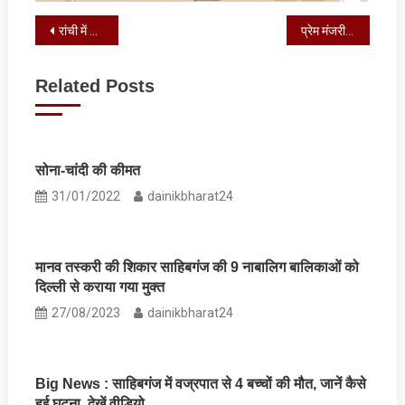
Post
रांची में ट्रैफिक जाम से राहत के लिए बड़े फैसले, कई जगह होंगे बदलाव
प्रेम मंजरी उच्च विद्यालय की टॉपर बनी रोशनी कुमारी
navigation
Related Posts
सोना-चांदी की कीमत
31/01/2022
dainikbharat24
मानव तस्करी की शिकार साहि‍बगंज की 9 नाबालिग बालिकाओं को
दिल्ली से कराया गया मुक्त
27/08/2023
dainikbharat24
Big News : साहिबगंज में वज्रपात से 4 बच्‍चों की मौत, जानें कैसे
हुई घटना, देखें वीडियो