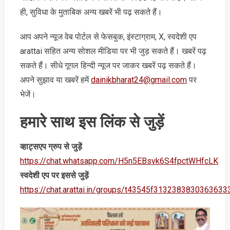
ही, सुविधा के मुताबिक अन्‍य खबरें भी पढ़ सकते हैं।
आप अपने न्‍यूज वेब पोर्टल से फेसबुक, इंस्‍टाग्राम, X, स्‍वदेशी एप
arattai सहित अन्‍य सोशल मीडिया पर भी जुड़ सकते हैं। खबरें पढ़
सकते हैं। सीधे गूगल हिन्‍दी न्‍यूज पर जाकर खबरें पढ़ सकते हैं।
अपने सुझाव या खबरें हमें
dainikbharat24@gmail.com
पर
भेजें।
हमारे साथ इस लिंक से जुड़ें
व्‍हाट्सएप ग्रुप से जुड़ें
https://chat.whatsapp.com/H5n5EBsvk6S4fpctWHfcLK
स्‍वदेशी एप पर इससे जुड़ें
https://chat.arattai.in/groups/t43545f3132383830