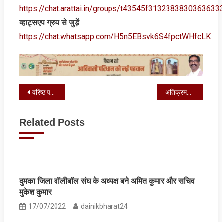
https://chat.arattai.in/groups/t43545f3132383830
व्‍हाट्सएप ग्रुप से जुड़ें
https://chat.whatsapp.com/H5n5EBsvk6S4fpctWHfcLK
Post
वरिष्ठ पत्रकार प्रवीण प्रियदर्शी का निधन, रतन लाल अग्रवाल ने जताया शोक
अतिक्रमण पर कार्रवाई नहीं होने से भड़कीं प्रमुख, कैंडल मार्च व पुतला दहन की धमकी
navigation
Related Posts
दुमका जिला वॉलीबॉल संघ के अध्‍यक्ष बने अमित कुमार और सचिव
मुकेश कुमार
17/07/2022
dainikbharat24