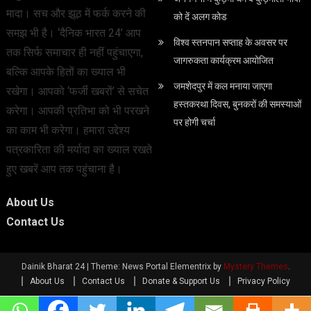
मादा। सच और झूठ में फर्क करने की
को दें अलग कोड
समझ भी है। ‘दैनिक भारत 24’ आप
विश्व स्तनपान सप्ताह के अवसर पर
तक सिर्फ समाचार ही नहीं पहुंचाएगा,
जागरुकता कार्यक्रम आयोजित
बल्कि आपके हितों का ख्याल भी
जमशेदपुर में कल मनाया जाएगा
रखेगा। आपको ‘फर्जी खबरों’ से सचेत
हस्तकरथा दिवस, बुनकरों की समस्याओं
करेगा। आपकी प्रतिभा को भी परखने
पर होगी चर्चा
का काम भी करेगा। हमारा उद्देश्य
पत्रकारिता की मर्यादा का ख्याल रखते
हुए खबरें आप तक पहुंचाना है।
About Us
Contact Us
Dainik Bharat 24
|
Theme: News Portal Elementrix by
Mystery Themes
.
About Us
Contact Us
Donate & Support Us
Privacy Policy