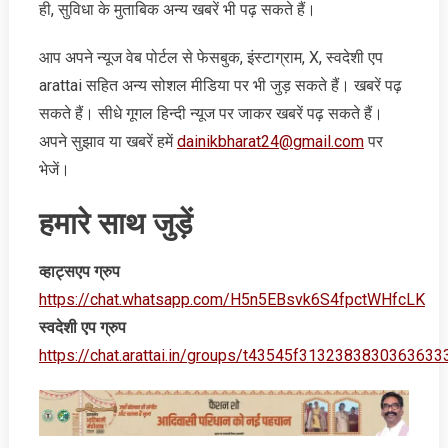
ही, सुविधा के मुताबिक अन्‍य खबरें भी पढ़ सकते हैं।
आप अपने न्‍यूज वेब पोर्टल से फेसबुक, इंस्‍टाग्राम, X, स्‍वदेशी एप
arattai सहित अन्‍य सोशल मीडिया पर भी जुड़ सकते हैं। खबरें पढ़
सकते हैं। सीधे गूगल हिन्‍दी न्‍यूज पर जाकर खबरें पढ़ सकते हैं।
अपने सुझाव या खबरें हमें
dainikbharat24@gmail.com
पर
भेजें।
हमारे साथ जुड़ें
व्‍हाट्सएप ग्रुप
https://chat.whatsapp.com/H5n5EBsvk6S4fpctWHfcLK
स्‍वदेशी एप ग्रुप
https://chat.arattai.in/groups/t43545f3132383830