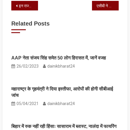
Post
इन राज्‍यों में भारी बारिश की आशंका, यहां पहुंच सकता है मॉनसून
एसीबी ने बीपीओ को 8 हजार रुपये घूस लेते किया गिरफ्तार
navigation
Related Posts
AAP नेता संजय सिंह समेत 50 लोग हिरासत में, जानें वजह
26/02/2023
dainikbharat24
महाराष्ट्र के गृहमंत्री ने दिया इस्तीफा, आरोपों की होगी सीबीआई
जांच
05/04/2021
dainikbharat24
बिहार में रुक नहीं रही हिंसाः सासाराम में ब्‍लास्‍ट, नालंदा में फायरिंग