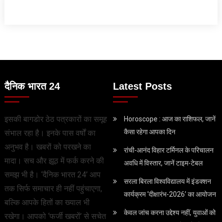
दैनिक भारत 24
Latest Posts
इसकी बागडोर ठेठ पत्रकारों का समूह
Horoscope : आज का राशिफल, जानें
कैसा रहेगा आपका दिन
संभाल रहा है। इनके पास वर्षों का
अनुभव है। खबरों को परखने का
रांची-आनंद विहार टर्मिनल के परिचालन
मादा। सच और झूठ में फर्क करने की
अवधि में विस्तार, जानें टाइम-टेबल
समझ भी है। ‘दैनिक भारत 24’ आप
सरला बिरला विश्वविद्यालय में इंडक्शन
तक सिर्फ समाचार ही नहीं पहुंचाएगा,
कार्यक्रम ‘दीक्षारंभ-2026’ का आयोजन
बल्कि आपके हितों का ख्याल भी
केवल जांच करना उद्देश्‍य नहीं, युवाओं को
रखेगा। आपको ‘फर्जी खबरों’ से सचेत