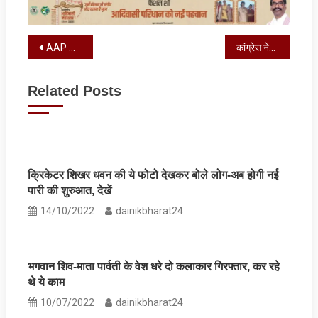
Post
AAP के राज्यसभा सांसद के कई ठिकानों पर ED की रेड
कांग्रेस नेता पवन खेड़ा की बढ़ी मुश्किल, सुप्रीम कोर्ट से लगा झटका
navigation
Related Posts
क्रिकेटर शिखर धवन की ये फोटो देखकर बोले लोग-अब होगी नई
पारी की शुरुआत, देखें
14/10/2022
dainikbharat24
भगवान शिव-माता पार्वती के वेश धरे दो कलाकार गिरफ्तार, कर रहे
थे ये काम
10/07/2022
dainikbharat24