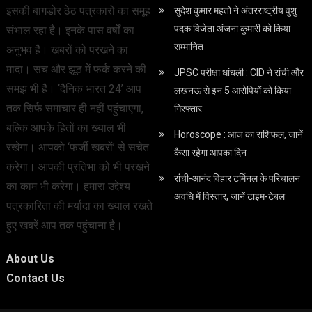
इसकी बागडोर ठेठ पत्रकारों का समूह
सुदेश कुमार महतो ने अंतरराष्ट्रीय वुशु
पदक विजेता अंजना कुमारी को किया
संभाल रहा है। इनके पास वर्षों का
सम्मानित
अनुभव है। खबरों को परखने का
मादा। सच और झूठ में फर्क करने की
JPSC परीक्षा धांधली : CID ने रांची और
समझ भी है। ‘दैनिक भारत 24’ आप
लखनऊ से इन 5 आरोपियों को किया
तक सिर्फ समाचार ही नहीं पहुंचाएगा,
गिरफ्तार
बल्कि आपके हितों का ख्याल भी
Horoscope : आज का राशिफल, जानें
रखेगा। आपको ‘फर्जी खबरों’ से सचेत
कैसा रहेगा आपका दिन
करेगा। आपकी प्रतिभा को भी परखने
रांची-आनंद विहार टर्मिनल के परिचालन
का काम भी करेगा। हमारा उद्देश्य
अवधि में विस्तार, जानें टाइम-टेबल
पत्रकारिता की मर्यादा का ख्याल रखते
हुए खबरें आप तक पहुंचाना है।
About Us
Contact Us