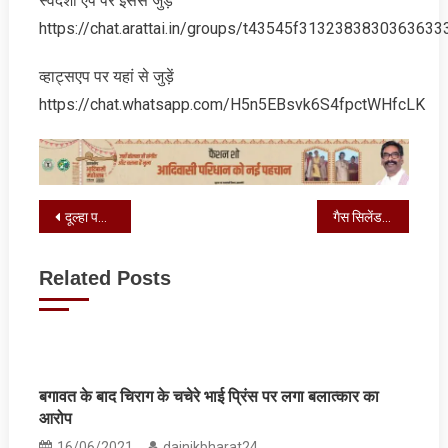
स्‍वदेशी एप पर इससे जुड़ें
https://chat.arattai.in/groups/t43545f3132383830
व्‍हाट्सएप पर यहां से जुड़ें
https://chat.whatsapp.com/H5n5EBsvk6S4fpctWHfcLK
Post
दूल्‍हा पक्ष की शर्त और पंचायत के फैसले से चर्चा में आ गई ये शादी
गैस सिलेंडर की कालाबाज़ारी में शामिल गिरोह पर हुई कार्रवाई
navigation
Related Posts
बगावत के बाद चिराग के चचेरे भाई प्रिंस पर लगा बलात्कार का
आरोप
16/06/2021
dainikbharat24