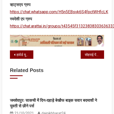
व्‍हाट्सएप ग्रुप
https://chat.whatsapp.com/H5n5EBsvk6S4fpctWHfcLK
स्‍वदेशी एप ग्रुप
https://chat.arattai.in/groups/t43545f3132383830
Post
हार्वर्ड यूनिवर्सिटी के रिसर्च में खुलासा, इन बलाओं से भाईयों की रक्षा करती है बहनें
सोहराई पेंटिंग प्रशिक्षण का समापन एवं बांटे गए प्रमाण-पत्र
navigation
Related Posts
जमशेदपुरः साकची में दिन-दहाड़े बेखौफ बाइक सवार बदमाशों ने
युवती से छीने पर्स
21/10/2021
dainikbharat24