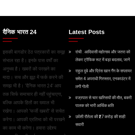
दैनिक भारत 24
Latest Posts
इसकी बागडोर ठेठ पत्रकारों का समूह
रांची : आदिवासी महोत्सव और जतरा को
लेकर ट्रैफिक रूट में बड़ा बदलाव, जानें
संभाल रहा है। इनके पास वर्षों का
अनुभव है। खबरों को परखने का
राहुल दुबे और प्रिंस खान गैंग के सप्लायर
मादा। सच और झूठ में फर्क करने की
समेत 4 अपराधी गिरफ्तार, एनकाउंटर में
समझ भी है। ‘दैनिक भारत 24’ आप
लगी गोली
तक सिर्फ समाचार ही नहीं पहुंचाएगा,
वज्रपात से चार खस्सियों की मौत, बकरी
बल्कि आपके हितों का ख्याल भी
पालक को भारी आर्थिक क्षति
रखेगा। आपको ‘फर्जी खबरों’ से सचेत
उर्वशी रौतेला की ₹27 करोड़ की शाही
करेगा। आपकी प्रतिभा को भी परखने
सवारी
का काम भी करेगा। हमारा उद्देश्य