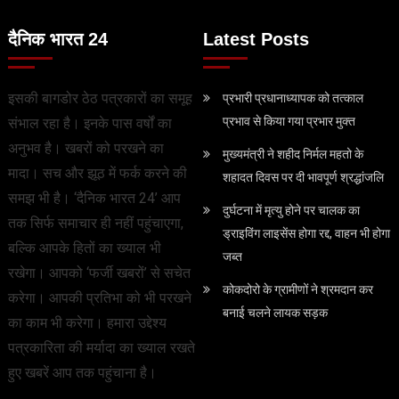
दैनिक भारत 24
Latest Posts
इसकी बागडोर ठेठ पत्रकारों का समूह
प्रभारी प्रधानाध्यापक को तत्काल
प्रभाव से किया गया प्रभार मुक्त
संभाल रहा है। इनके पास वर्षों का
अनुभव है। खबरों को परखने का
मुख्यमंत्री ने शहीद निर्मल महतो के
मादा। सच और झूठ में फर्क करने की
शहादत दिवस पर दी भावपूर्ण श्रद्धांजलि
समझ भी है। ‘दैनिक भारत 24’ आप
दुर्घटना में मृत्यु होने पर चालक का
तक सिर्फ समाचार ही नहीं पहुंचाएगा,
ड्राइविंग लाइसेंस होगा रद्द, वाहन भी होगा
बल्कि आपके हितों का ख्याल भी
जब्त
रखेगा। आपको ‘फर्जी खबरों’ से सचेत
कोकदोरो के ग्रामीणों ने श्रमदान कर
करेगा। आपकी प्रतिभा को भी परखने
बनाई चलने लायक सड़क
का काम भी करेगा। हमारा उद्देश्य
पत्रकारिता की मर्यादा का ख्याल रखते
हुए खबरें आप तक पहुंचाना है।