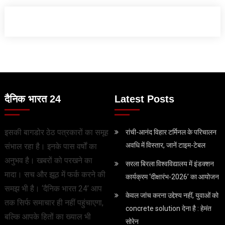
दैनिक भारत 24
Latest Posts
इसकी बागडोर ठेठ पत्रकारों का समूह
रांची-आनंद विहार टर्मिनल के परिचालन
अवधि में विस्तार, जानें टाइम-टेबल
संभाल रहा है। इनके पास वर्षों का
अनुभव है। खबरों को परखने का
सरला बिरला विश्वविद्यालय में इंडक्शन
मादा। सच और झूठ में फर्क करने की
कार्यक्रम ‘दीक्षारंभ-2026’ का आयोजन
समझ भी है। ‘दैनिक भारत 24’ आप
केवल जांच करना उद्देश्‍य नहीं, युवाओं को
तक सिर्फ समाचार ही नहीं पहुंचाएगा,
concrete solution देना है : हेमंत
बल्कि आपके हितों का ख्याल भी
सोरेन