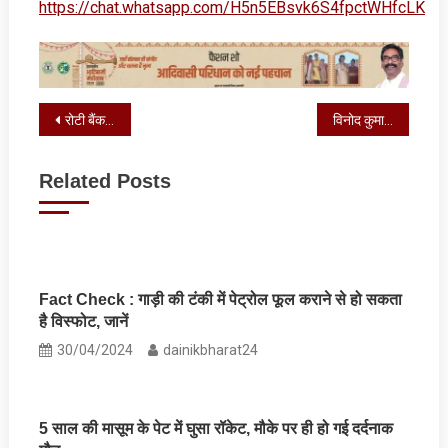
https://chat.whatsapp.com/H5n5EBsvk6S4fpctWHfcLK
Post
रोटी बैंक यूथ क्लब ने छठ व्रतियों को साड़ी और फल का किया वितरण
विनोद कुमार पाण्डेय की मां के “कुटुंब भोज” में शामिल हुए मुख्यमंत्री
navigation
Related Posts
Fact Check : गाड़ी की टंकी में पेट्रोल फूल कराने से हो सकता
है विस्‍फोट, जानें
30/04/2024
dainikbharat24
5 साल की मासूम के पेट में घुसा रॉकेट, मौके पर ही हो गई दर्दनाक