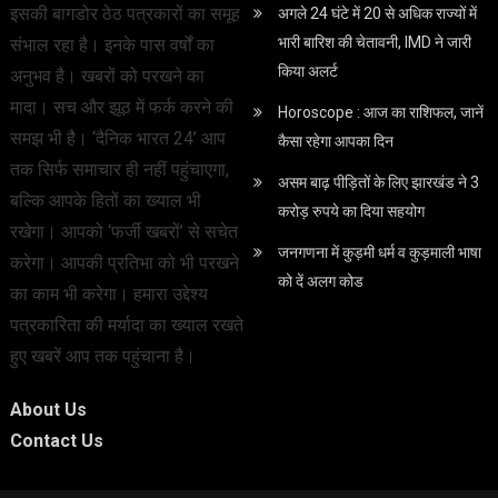
इसकी बागडोर ठेठ पत्रकारों का समूह
अगले 24 घंटे में 20 से अधिक राज्यों में
भारी बारिश की चेतावनी, IMD ने जारी
संभाल रहा है। इनके पास वर्षों का
किया अलर्ट
अनुभव है। खबरों को परखने का
मादा। सच और झूठ में फर्क करने की
Horoscope : आज का राशिफल, जानें
समझ भी है। ‘दैनिक भारत 24’ आप
कैसा रहेगा आपका दिन
तक सिर्फ समाचार ही नहीं पहुंचाएगा,
असम बाढ़ पीड़ितों के लिए झारखंड ने 3
बल्कि आपके हितों का ख्याल भी
करोड़ रुपये का दिया सहयोग
रखेगा। आपको ‘फर्जी खबरों’ से सचेत
जनगणना में कुड़मी धर्म व कुड़माली भाषा
करेगा। आपकी प्रतिभा को भी परखने
को दें अलग कोड
का काम भी करेगा। हमारा उद्देश्य
पत्रकारिता की मर्यादा का ख्याल रखते
हुए खबरें आप तक पहुंचाना है।
About Us
Contact Us