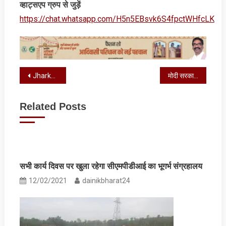
व्‍हाट्सएप ग्रुप से जुड़ें
https://chat.whatsapp.com/H5n5EBsvk6S4fpctWHfcLK
Post
Jharkhand: गुमला की घूसखोर महिला पंचायत सचिव किरण कुसुम खलखो गिरफ्तार
मोदी सरकार कल किसानों को देगी बड़ी सौगात, 9 करोड़ से अधिक को मिलेगा लाभ
navigation
Related Posts
सभी कार्य दिवस पर खुला रहेगा सीएमपीडीआई का भूगर्भ संग्रहालय
12/02/2021
dainikbharat24