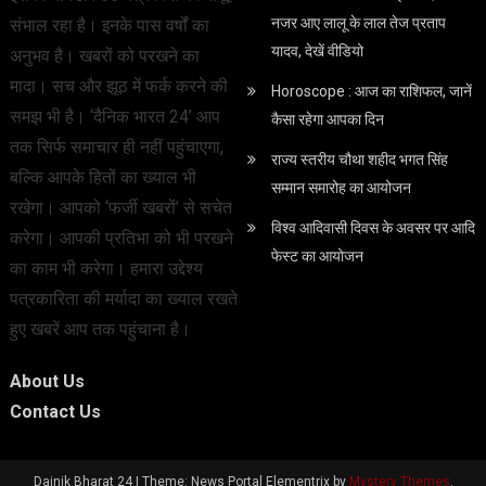
नजर आए लालू के लाल तेज प्रताप
संभाल रहा है। इनके पास वर्षों का
यादव, देखें वीडियो
अनुभव है। खबरों को परखने का
मादा। सच और झूठ में फर्क करने की
Horoscope : आज का राशिफल, जानें
समझ भी है। ‘दैनिक भारत 24’ आप
कैसा रहेगा आपका दिन
तक सिर्फ समाचार ही नहीं पहुंचाएगा,
राज्य स्तरीय चौथा शहीद भगत सिंह
बल्कि आपके हितों का ख्याल भी
सम्मान समारोह का आयोजन
रखेगा। आपको ‘फर्जी खबरों’ से सचेत
विश्व आदिवासी दिवस के अवसर पर आदि
करेगा। आपकी प्रतिभा को भी परखने
फेस्‍ट का आयोजन
का काम भी करेगा। हमारा उद्देश्य
पत्रकारिता की मर्यादा का ख्याल रखते
हुए खबरें आप तक पहुंचाना है।
About Us
Contact Us
Dainik Bharat 24
|
Theme: News Portal Elementrix by
Mystery Themes
.