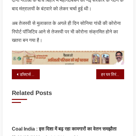
दोनों नेताओं के बीच बिहार में महागठबंधन की नई सरकार के गठन के
बाद मंत्रालयों के बंटवारे को लेकर चर्चा हुई थी।
अब तेजस्वी से मुलाकात के अगले ही दिन सोनिया गांधी की कोरोना
रिपोर्ट पॉजिटिव आने से तेजस्वी पर भी कोरोना संक्रमित होने का
खतरा बन गया है।
Post
डॉक्टर्स वाइव्स एसोसिएशन ने पीएम केयर्स फंड के लिए केंद्रीय मंत्री अर्जुन मुंडा को सौंपा 2 लाख का चेक
हर घर तिरंगा अभियान के तहत निकाली प्रभात फेरी
navigation
Related Posts
Coal India : इस दिशा में बढ़ रहा कामगारों का वेतन समझौता