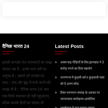
दैनिक भारत 24
Latest Posts
इसकी बागडोर ठेठ पत्रकारों का समूह
असम बाढ़ पीड़ितों के लिए झारखंड ने 3
करोड़ रुपये का दिया सहयोग
संभाल रहा है। इनके पास वर्षों का
अनुभव है। खबरों को परखने का
जनगणना में कुड़मी धर्म व कुड़माली भाषा
मादा। सच और झूठ में फर्क करने की
को दें अलग कोड
समझ भी है। ‘दैनिक भारत 24’ आप
विश्व स्तनपान सप्ताह के अवसर पर
तक सिर्फ समाचार ही नहीं पहुंचाएगा,
जागरुकता कार्यक्रम आयोजित
बल्कि आपके हितों का ख्याल भी
जमशेदपुर में कल मनाया जाएगा