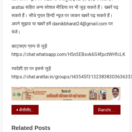
arattai सहित अन्‍य सोशल मीडिया पर भी जुड़ सकते हैं। खबरें पढ़
सकते हैं। सीधे गूगल हिन्‍दी न्‍यूज पर जाकर खबरें पढ़ सकते हैं।
अपने सुझाव या खबरें हमें dainikbharat24@gmail.com पर
भेजें।
व्‍हाट्सएप ग्रुप से जुड़ें
https://chat.whatsapp.com/H5n5EBsvk6S4fpctWHfcLK
स्‍वदेशी एप पर इससे जुड़ें
https://chat.arattai.in/groups/t43545f3132383830
Post
बीसीसीएल में नौकरी पाने के लिए बेटे ने कराई पिता की हत्‍या, तीन गिरफ्तार
Ranchi: नशा तस्करों की सूचना देने पर मिलेगा इनाम, जानें कितनी मिलेगी राशि
navigation
Related Posts