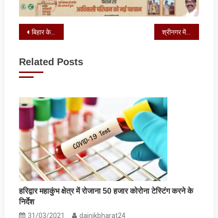
Post
बिहार के प्रसाद अस्पताल के ICU में आग लगने से 3 की मौत
श्रीनगर में ₹2 करोड़ की बहुमंजिला इमारत पर चला बुलडोजर
navigation
Related Posts
हरिद्वार महाकुंभ क्षेत्र में रोजाना 50 हजार कोरोना टेस्टिंग करने के
निर्देश
31/03/2021
dainikbharat24