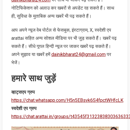
नोटिफिकेशन को अलाउ कर खबरों से अपडेट रह सकते हैं। साथ
ही, सुविधा के मुताबिक अन्‍य खबरें भी पढ़ सकते हैं।
आप अपने न्‍यूज वेब पोर्टल से फेसबुक, इंस्‍टाग्राम, X, स्‍वदेशी एप
arattai सहित अन्‍य सोशल मीडिया पर भी जुड़ सकते हैं। खबरें पढ़
सकते हैं। सीधे गूगल हिन्‍दी न्‍यूज पर जाकर खबरें पढ़ सकते हैं।
अपने सुझाव या खबरें हमें
dainikbharat24@gmail.com
पर
भेजें।
हमारे साथ जुड़ें
व्‍हाट्सएप ग्रुप
https://chat.whatsapp.com/H5n5EBsvk6S4fpctWHfcLK
स्‍वदेशी एप ग्रुप
https://chat.arattai.in/groups/t43545f3132383830