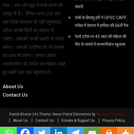
मादा। सच और झूठ में फर्क करने की
सवारी
समझ भी है। ‘दैनिक भारत 24’ आप
रांची के हिमांशु हरि ने UPSC CAPF
तक सिर्फ समाचार ही नहीं पहुंचाएगा,
परीक्षा में देशभर में हासिल की 66वीं रैंक
बल्कि आपके हितों का ख्याल भी
रेलवे ट्रैक पर 45 साल की महिला की
रखेगा। आपको ‘फर्जी खबरों’ से सचेत
मौत के मामले में सनसनीखेज खुलासा
करेगा। आपकी प्रतिभा को भी परखने
का काम भी करेगा। हमारा उद्देश्य
पत्रकारिता की मर्यादा का ख्याल रखते
हुए खबरें आप तक पहुंचाना है।
About Us
Contact Us
Dainik Bharat 24
|
Theme: News Portal Elementrix by
Mystery Themes
.
About Us
Contact Us
Donate & Support Us
Privacy Policy