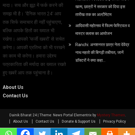
मादा। सच और झूठ में फर्क करने की
खत्म, छात्रों ने सरकार को दिया इस
समझ भी है। ‘दैनिक भारत 24’ आप
तारीख तक का अल्टीमेटम
तक सिर्फ समाचार ही नहीं पहुंचाएगा,
आदिवासी महोत्सव में फिल्म फेस्टिवल व
बल्कि आपके हितों का ख्याल भी
मास्टर क्लास का आयोजन
रखेगा। आपको ‘फर्जी खबरों’ से सचेत
Ranchi: अनशनरत छात्र नेता देवेंद्र
करेगा। आपकी प्रतिभा को भी परखने
नाथ महतो की बिगड़ी तबीयत, जानें
का काम भी करेगा। हमारा उद्देश्य
डॉक्टरों ने क्या कहा…
पत्रकारिता की मर्यादा का ख्याल रखते
हुए खबरें आप तक पहुंचाना है।
About Us
Contact Us
Dainik Bharat 24
|
Theme: News Portal Elementrix by
Mystery Themes
.
About Us
Contact Us
Donate & Support Us
Privacy Policy