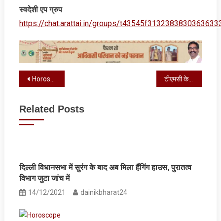
स्‍वदेशी एप ग्रुप
https://chat.arattai.in/groups/t43545f3132383830
Post
Horoscope : आज का राशिफल, जानें कैसा रहेगा आपका दिन
टीएमसी के पूर्व विधायक सौकत मोला के आवास पर NIA का छापा
navigation
Related Posts
दिल्ली विधानसभा में सुरंग के बाद अब मिला हैंगिंग हाउस, पुरातत्व
विभाग जुटा जांच में
14/12/2021
dainikbharat24