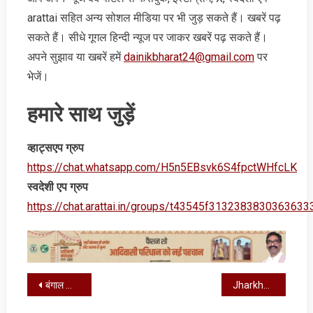
arattai सहित अन्‍य सोशल मीडिया पर भी जुड़ सकते हैं। खबरें पढ़
सकते हैं। सीधे गूगल हिन्‍दी न्‍यूज पर जाकर खबरें पढ़ सकते हैं।
अपने सुझाव या खबरें हमें
dainikbharat24@gmail.com
पर
भेजें।
हमारे साथ जुड़ें
व्‍हाट्सएप ग्रुप
https://chat.whatsapp.com/H5n5EBsvk6S4fpctWHfcLK
स्‍वदेशी एप ग्रुप
https://chat.arattai.in/groups/t43545f3132383830
Post
बंगाल का ये वीडियो सोशल मीडिया पर हो रहा वायरल, यहां देखें
Jharkhand Weather Alert : इन जिलों में 1 से 3 घंटे में बारिश संभव, आंधी और वज्रपात का अलर्ट