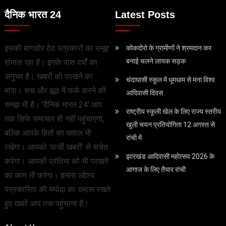
दैनिक भारत 24
Latest Posts
इसकी बागडोर ठेठ पत्रकारों का समूह
कोकदोरो के ग्रामीणों ने श्रमदान कर
बनाई चलने लायक सड़क
संभाल रहा है। इनके पास वर्षों का
अनुभव है। खबरों को परखने का
चंदाघासी स्कूल में धूमधाम से मना विश्व
मादा। सच और झूठ में फर्क करने की
आदिवासी दिवस
समझ भी है। ‘दैनिक भारत 24’ आप
राष्ट्रीय स्कूली खेल के ल‍िए राज्य स्तरीय
तक सिर्फ समाचार ही नहीं पहुंचाएगा,
खुली चयन प्रतियोगिता 12 अगस्त से
बल्कि आपके हितों का ख्याल भी
रांची में
रखेगा। आपको ‘फर्जी खबरों’ से सचेत
झारखंड आदिवासी महोत्सव 2026 के
करेगा। आपकी प्रतिभा को भी परखने
आगाज के लिए तैयार रांची
का काम भी करेगा। हमारा उद्देश्य
पत्रकारिता की मर्यादा का ख्याल रखते
हुए खबरें आप तक पहुंचाना है।