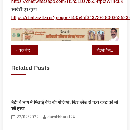
https://chat.whatsapp.com/H5n5EBsvk6S4fpctWHfcLK
स्‍वदेशी एप ग्रुप
https://chat.arattai.in/groups/t43545f3132383830
Post
कल केरल में दस्‍तक देगा मॉनसून, इन राज्यों में भारी बारिश और आंधी-तूफान का अलर्ट
दिल्ली के एक रेस्टोरेंट में आग लगने से 21 लोगों की मौत
navigation
Related Posts
बेटी ने चाय में मिलाई नींद की गोलियां, फिर ब्लेड से गला काट की मां
की हत्या
22/02/2022
dainikbharat24