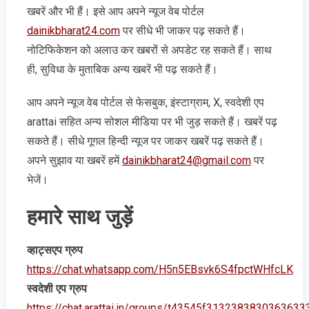
खबरें और भी हैं। इसे आप अपने न्‍यूज वेब पोर्टल
dainikbharat24.com
पर सीधे भी जाकर पढ़ सकते हैं।
नोटिफिकेशन को अलाउ कर खबरों से अपडेट रह सकते हैं। साथ
ही, सुविधा के मुताबिक अन्‍य खबरें भी पढ़ सकते हैं।
आप अपने न्‍यूज वेब पोर्टल से फेसबुक, इंस्‍टाग्राम, X, स्‍वदेशी एप
arattai सहित अन्‍य सोशल मीडिया पर भी जुड़ सकते हैं। खबरें पढ़
सकते हैं। सीधे गूगल हिन्‍दी न्‍यूज पर जाकर खबरें पढ़ सकते हैं।
अपने सुझाव या खबरें हमें
dainikbharat24@gmail.com
पर
भेजें।
हमारे साथ जुड़ें
व्‍हाट्सएप ग्रुप
https://chat.whatsapp.com/H5n5EBsvk6S4fpctWHfcLK
स्‍वदेशी एप ग्रुप
https://chat.arattai.in/groups/t43545f3132383830