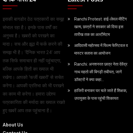
इसकी बागडोर ठेठ पत्रकारों का समूह
Ranchi Protest: हाई-लेवल मीटिंग
खत्म, छात्रों ने सरकार को दिया इस
संभाल रहा है। इनके पास वर्षों का
तारीख तक का अल्टीमेटम
अनुभव है। खबरों को परखने का
मादा। सच और झूठ में फर्क करने की
आदिवासी महोत्सव में फिल्म फेस्टिवल व
समझ भी है। ‘दैनिक भारत 24’ आप
मास्टर क्लास का आयोजन
तक सिर्फ समाचार ही नहीं पहुंचाएगा,
Ranchi: अनशनरत छात्र नेता देवेंद्र
बल्कि आपके हितों का ख्याल भी
नाथ महतो की बिगड़ी तबीयत, जानें
रखेगा। आपको ‘फर्जी खबरों’ से सचेत
डॉक्टरों ने क्या कहा…
करेगा। आपकी प्रतिभा को भी परखने
हाजिरी बनाकर घर चले जाते हैं शिक्षक,
का काम भी करेगा। हमारा उद्देश्य
उपायुक्त के पास पहुंची शिकायत
पत्रकारिता की मर्यादा का ख्याल रखते
हुए खबरें आप तक पहुंचाना है।
About Us