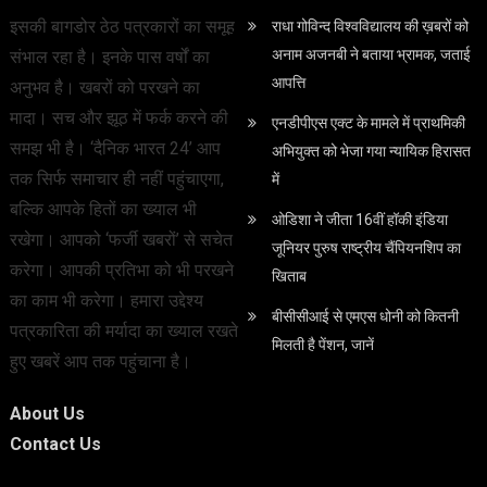
इसकी बागडोर ठेठ पत्रकारों का समूह
राधा गोविन्द विश्वविद्यालय की ख़बरों को
अनाम अजनबी ने बताया भ्रामक, जताई
संभाल रहा है। इनके पास वर्षों का
आपत्ति
अनुभव है। खबरों को परखने का
मादा। सच और झूठ में फर्क करने की
एनडीपीएस एक्ट के मामले में प्राथमिकी
समझ भी है। ‘दैनिक भारत 24’ आप
अभियुक्त को भेजा गया न्यायिक हिरासत
तक सिर्फ समाचार ही नहीं पहुंचाएगा,
में
बल्कि आपके हितों का ख्याल भी
ओडिशा ने जीता 16वीं हॉकी इंडिया
रखेगा। आपको ‘फर्जी खबरों’ से सचेत
जूनियर पुरुष राष्ट्रीय चैंपियनशिप का
करेगा। आपकी प्रतिभा को भी परखने
खिताब
का काम भी करेगा। हमारा उद्देश्य
बीसीसीआई से एमएस धोनी को कितनी
पत्रकारिता की मर्यादा का ख्याल रखते
मिलती है पेंशन, जानें
हुए खबरें आप तक पहुंचाना है।
About Us
Contact Us