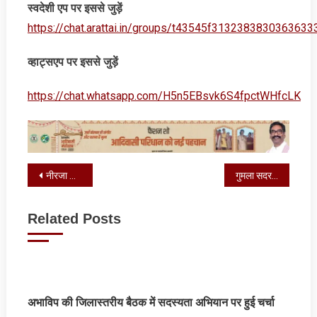
स्‍वदेशी एप पर इससे जुड़ें
https://chat.arattai.in/groups/t43545f3132383830
व्‍हाट्सएप पर इससे जुड़ें
https://chat.whatsapp.com/H5n5EBsvk6S4fpctWHfcLK
Post
नीरजा सहाय डीएवी पब्लिक स्कूल में मनाया गया राष्ट्रीय एकता दिवस
गुमला सदर अस्पताल के ब्लड बैंक का नवीनीकरण तीन वर्षों से लंबित
navigation
Related Posts
अभाविप की जिलास्तरीय बैठक में सदस्यता अभियान पर हुई चर्चा