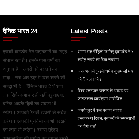
दैनिक भारत 24
Latest Posts
इसकी बागडोर ठेठ पत्रकारों का समूह
असम बाढ़ पीड़ितों के लिए झारखंड ने 3
करोड़ रुपये का दिया सहयोग
संभाल रहा है। इनके पास वर्षों का
अनुभव है। खबरों को परखने का
जनगणना में कुड़मी धर्म व कुड़माली भाषा
मादा। सच और झूठ में फर्क करने की
को दें अलग कोड
समझ भी है। ‘दैनिक भारत 24’ आप
विश्व स्तनपान सप्ताह के अवसर पर
तक सिर्फ समाचार ही नहीं पहुंचाएगा,
जागरुकता कार्यक्रम आयोजित
बल्कि आपके हितों का ख्याल भी
जमशेदपुर में कल मनाया जाएगा
रखेगा। आपको ‘फर्जी खबरों’ से सचेत
हस्तकरथा दिवस, बुनकरों की समस्याओं
करेगा। आपकी प्रतिभा को भी परखने
पर होगी चर्चा
का काम भी करेगा। हमारा उद्देश्य
पत्रकारिता की मर्यादा का ख्याल रखते