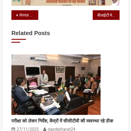
Post
जेनरल स्टोर में पुलिस ने मारा छापा, शराब की बोतलों के साथ एक गिरफ्तार
बीआईटी मेसरा लालपुर में चार दिवसीय खेल महोत्सव शुरू
navigation
Related Posts
परीक्षा को लेकर निर्देश, केंद्रों में सीसीटीवी की व्यवस्था रहे ठीक
27/11/2025
dainikbharat24