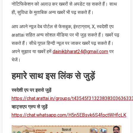
नोटिफिकेशन को अलाउ कर खबरों से अपडेट रह सकते हैं। साथ
ही, सुविधा के मुताबिक अन्‍य खबरें भी पढ़ सकते हैं।
आप अपने न्‍यूज वेब पोर्टल से फेसबुक, इंस्‍टाग्राम, X, स्‍वदेशी एप
arattai सहित अन्‍य सोशल मीडिया पर भी जुड़ सकते हैं। खबरें पढ़
सकते हैं। सीधे गूगल हिन्‍दी न्‍यूज पर जाकर खबरें पढ़ सकते हैं।
अपने सुझाव या खबरें हमें
dainikbharat24@gmail.com
पर
भेजें।
हमारे साथ इस लिंक से जुड़ें
स्‍वदेशी एप पर इससे जुड़ें
https://chat.arattai.in/groups/t43545f3132383830
व्‍हाट्सएप ग्रुप से जुड़ें
https://chat.whatsapp.com/H5n5EBsvk6S4fpctWHfcLK