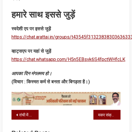
हमारे साथ इससे जुड़ें
स्‍वदेशी एप पर इससे जुड़ें
https://chat.arattai.in/groups/t43545f3132383830
व्‍हाट्सएप पर यहां से जुड़ें
https://chat.whatsapp.com/H5n5EBsvk6S4fpctWHfcLK
आपका
दिन
मंगलमय
हो।
(विचार : किस्‍मत कर्म से बनता और बिगड़ता है।)
Post
रांची में भाई-बहन के लापता होने पर एनसीपीसीआर ने लिया स्वतः संज्ञान
मकर संक्रांति आज, बन रहा दुर्लभ संयोग, इससे करें परहेज
navigation