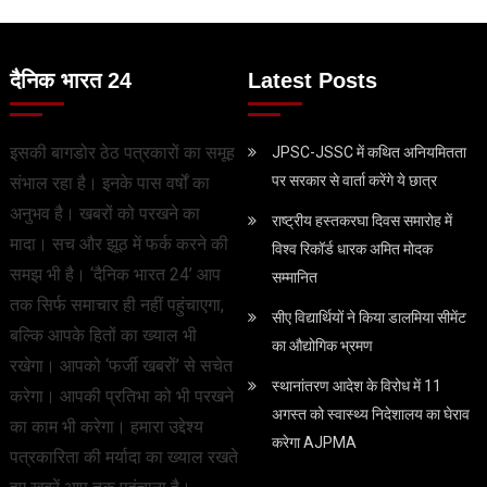
दैनिक भारत 24
Latest Posts
इसकी बागडोर ठेठ पत्रकारों का समूह
JPSC-JSSC में कथित अनियमितता
पर सरकार से वार्ता करेंगे ये छात्र
संभाल रहा है। इनके पास वर्षों का
अनुभव है। खबरों को परखने का
राष्ट्रीय हस्तकरघा दिवस समारोह में
मादा। सच और झूठ में फर्क करने की
विश्व रिकॉर्ड धारक अमित मोदक
समझ भी है। ‘दैनिक भारत 24’ आप
सम्मानित
तक सिर्फ समाचार ही नहीं पहुंचाएगा,
सीए विद्यार्थियों ने किया डालमिया सीमेंट
बल्कि आपके हितों का ख्याल भी
का औद्योगिक भ्रमण
रखेगा। आपको ‘फर्जी खबरों’ से सचेत
स्थानांतरण आदेश के विरोध में 11
करेगा। आपकी प्रतिभा को भी परखने
अगस्त को स्वास्थ्य निदेशालय का घेराव
का काम भी करेगा। हमारा उद्देश्य
करेगा AJPMA
पत्रकारिता की मर्यादा का ख्याल रखते