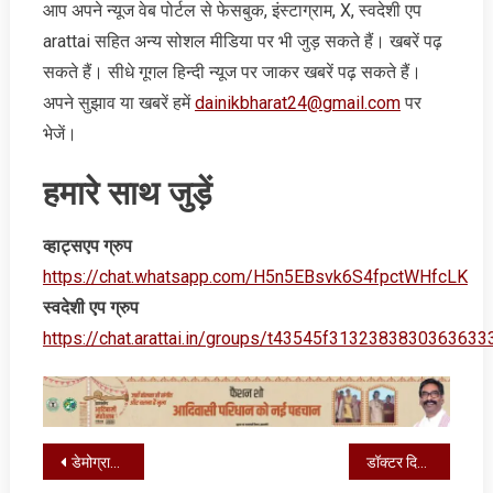
आप अपने न्‍यूज वेब पोर्टल से फेसबुक, इंस्‍टाग्राम, X, स्‍वदेशी एप
arattai सहित अन्‍य सोशल मीडिया पर भी जुड़ सकते हैं। खबरें पढ़
सकते हैं। सीधे गूगल हिन्‍दी न्‍यूज पर जाकर खबरें पढ़ सकते हैं।
अपने सुझाव या खबरें हमें
dainikbharat24@gmail.com
पर
भेजें।
हमारे साथ जुड़ें
व्‍हाट्सएप ग्रुप
https://chat.whatsapp.com/H5n5EBsvk6S4fpctWHfcLK
स्‍वदेशी एप ग्रुप
https://chat.arattai.in/groups/t43545f3132383830
Post
डेमोग्राफी चेंज और अवैध घुसपैठ पर हाई लेवल कमेटी, इन मुद्दों पर भी करेगी जांच
डॉक्टर दिनेश षाड़ंगी ने ओड़िया भाषायी अल्पसंख्यकों की शिक्षा व्यवस्था पर जताई चिंता