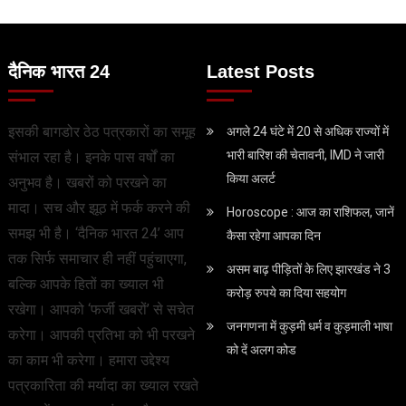
दैनिक भारत 24
Latest Posts
इसकी बागडोर ठेठ पत्रकारों का समूह
अगले 24 घंटे में 20 से अधिक राज्यों में
भारी बारिश की चेतावनी, IMD ने जारी
संभाल रहा है। इनके पास वर्षों का
किया अलर्ट
अनुभव है। खबरों को परखने का
मादा। सच और झूठ में फर्क करने की
Horoscope : आज का राशिफल, जानें
समझ भी है। ‘दैनिक भारत 24’ आप
कैसा रहेगा आपका दिन
तक सिर्फ समाचार ही नहीं पहुंचाएगा,
असम बाढ़ पीड़ितों के लिए झारखंड ने 3
बल्कि आपके हितों का ख्याल भी
करोड़ रुपये का दिया सहयोग
रखेगा। आपको ‘फर्जी खबरों’ से सचेत
जनगणना में कुड़मी धर्म व कुड़माली भाषा
करेगा। आपकी प्रतिभा को भी परखने
को दें अलग कोड
का काम भी करेगा। हमारा उद्देश्य
पत्रकारिता की मर्यादा का ख्याल रखते