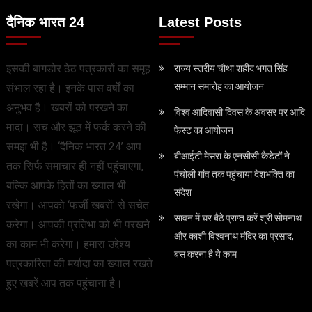
दैनिक भारत 24
Latest Posts
इसकी बागडोर ठेठ पत्रकारों का समूह
राज्य स्तरीय चौथा शहीद भगत सिंह
सम्मान समारोह का आयोजन
संभाल रहा है। इनके पास वर्षों का
अनुभव है। खबरों को परखने का
विश्व आदिवासी दिवस के अवसर पर आदि
मादा। सच और झूठ में फर्क करने की
फेस्‍ट का आयोजन
समझ भी है। ‘दैनिक भारत 24’ आप
बीआईटी मेसरा के एनसीसी कैडेटों ने
तक सिर्फ समाचार ही नहीं पहुंचाएगा,
पंचोली गांव तक पहुंचाया देशभक्ति का
बल्कि आपके हितों का ख्याल भी
संदेश
रखेगा। आपको ‘फर्जी खबरों’ से सचेत
सावन में घर बैठे प्राप्त करें श्री सोमनाथ
करेगा। आपकी प्रतिभा को भी परखने
और काशी विश्वनाथ मंदिर का प्रसाद,
का काम भी करेगा। हमारा उद्देश्य
बस करना है ये काम
पत्रकारिता की मर्यादा का ख्याल रखते
हुए खबरें आप तक पहुंचाना है।