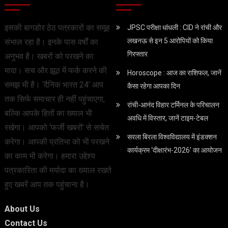
इसकी बागडोर ठेठ पत्रकारों का समूह
JPSC परीक्षा धांधली : CID ने रांची और
लखनऊ से इन 5 आरोपियों को किया
संभाल रहा है। इनके पास वर्षों का
गिरफ्तार
अनुभव है। खबरों को परखने का
मादा। सच और झूठ में फर्क करने की
Horoscope : आज का राशिफल, जानें
समझ भी है। ‘दैनिक भारत 24’ आप
कैसा रहेगा आपका दिन
तक सिर्फ समाचार ही नहीं पहुंचाएगा,
रांची-आनंद विहार टर्मिनल के परिचालन
बल्कि आपके हितों का ख्याल भी
अवधि में विस्तार, जानें टाइम-टेबल
रखेगा। आपको ‘फर्जी खबरों’ से सचेत
सरला बिरला विश्वविद्यालय में इंडक्शन
करेगा। आपकी प्रतिभा को भी परखने
कार्यक्रम ‘दीक्षारंभ-2026’ का आयोजन
का काम भी करेगा। हमारा उद्देश्य
पत्रकारिता की मर्यादा का ख्याल रखते
हुए खबरें आप तक पहुंचाना है।
About Us
Contact Us