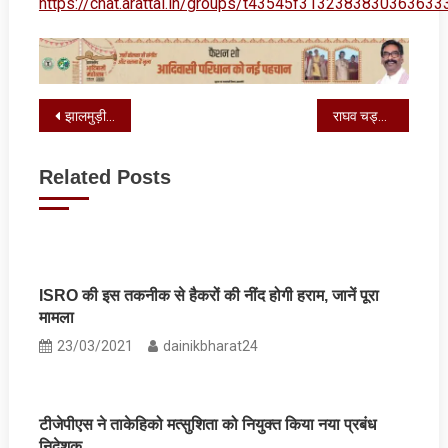
https://chat.arattai.in/groups/t43545f3132383830
Post
झालमुड़ी के बाद PM नरेंद्र मोदी का अब ये वीडियो आया सामने, यहां देखें
राघव चड्ढा ने AAP से दिया इस्‍तीफा, ये घोषणा कर केजरीवाल को दिया बड़ा झटका
navigation
Related Posts
ISRO की इस तकनीक से हैकरों की नींद होगी हराम, जानें पूरा
मामला
23/03/2021
dainikbharat24
टीजेपीएस ने ताकेहिको मत्सुशिता को नियुक्‍त किया नया प्रबंध
निदेशक