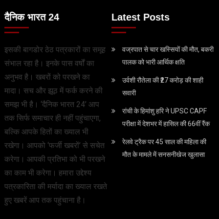
दैनिक भारत 24
Latest Posts
इसकी बागडोर ठेठ पत्रकारों का समूह
वज्रपात से चार खस्सियों की मौत, बकरी
पालक को भारी आर्थिक क्षति
संभाल रहा है। इनके पास वर्षों का
अनुभव है। खबरों को परखने का
उर्वशी रौतेला की ₹27 करोड़ की शाही
मादा। सच और झूठ में फर्क करने की
सवारी
समझ भी है। ‘दैनिक भारत 24’ आप
रांची के हिमांशु हरि ने UPSC CAPF
तक सिर्फ समाचार ही नहीं पहुंचाएगा,
परीक्षा में देशभर में हासिल की 66वीं रैंक
बल्कि आपके हितों का ख्याल भी
रेलवे ट्रैक पर 45 साल की महिला की
रखेगा। आपको ‘फर्जी खबरों’ से सचेत
मौत के मामले में सनसनीखेज खुलासा
करेगा। आपकी प्रतिभा को भी परखने
का काम भी करेगा। हमारा उद्देश्य
पत्रकारिता की मर्यादा का ख्याल रखते
हुए खबरें आप तक पहुंचाना है।