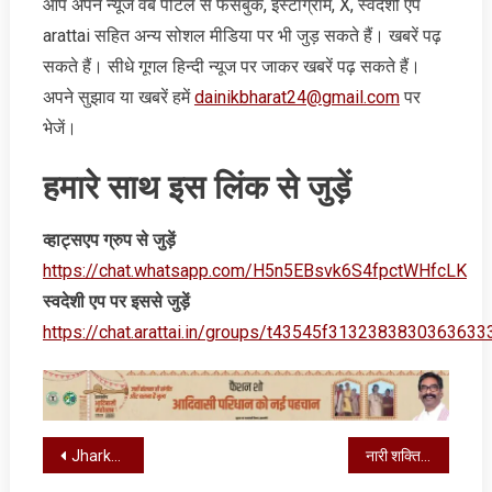
आप अपने न्‍यूज वेब पोर्टल से फेसबुक, इंस्‍टाग्राम, X, स्‍वदेशी एप
arattai सहित अन्‍य सोशल मीडिया पर भी जुड़ सकते हैं। खबरें पढ़
सकते हैं। सीधे गूगल हिन्‍दी न्‍यूज पर जाकर खबरें पढ़ सकते हैं।
अपने सुझाव या खबरें हमें
dainikbharat24@gmail.com
पर
भेजें।
हमारे साथ इस लिंक से जुड़ें
व्‍हाट्सएप ग्रुप से जुड़ें
https://chat.whatsapp.com/H5n5EBsvk6S4fpctWHfcLK
स्‍वदेशी एप पर इससे जुड़ें
https://chat.arattai.in/groups/t43545f3132383830
Post
Jharkhand Weather : राज्‍य में दो दिन चलेगी लू, चेक करें अपना जिला
नारी शक्ति वंदन सम्मेलन में जुटी हजारों महिलाएं