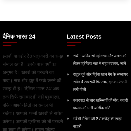
दैनिक भारत 24
Latest Posts
इसकी बागडोर ठेठ पत्रकारों का समूह
रांची : आदिवासी महोत्सव और जतरा को
लेकर ट्रैफिक रूट में बड़ा बदलाव, जानें
संभाल रहा है। इनके पास वर्षों का
अनुभव है। खबरों को परखने का
राहुल दुबे और प्रिंस खान गैंग के सप्लायर
मादा। सच और झूठ में फर्क करने की
समेत 4 अपराधी गिरफ्तार, एनकाउंटर में
समझ भी है। ‘दैनिक भारत 24’ आप
लगी गोली
तक सिर्फ समाचार ही नहीं पहुंचाएगा,
वज्रपात से चार खस्सियों की मौत, बकरी
बल्कि आपके हितों का ख्याल भी
पालक को भारी आर्थिक क्षति
रखेगा। आपको ‘फर्जी खबरों’ से सचेत
उर्वशी रौतेला की ₹27 करोड़ की शाही
करेगा। आपकी प्रतिभा को भी परखने
सवारी
का काम भी करेगा। हमारा उद्देश्य