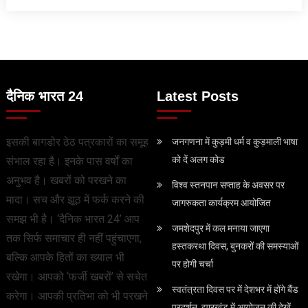
दैनिक भारत 24
Latest Posts
इसकी बागडोर ठेठ पत्रकारों का समूह
जनगणना में कुड़मी धर्म व कुड़माली भाषा
को दें अलग कोड
संभाल रहा है। इनके पास वर्षों का
अनुभव है। खबरों को परखने का
विश्व स्तनपान सप्ताह के अवसर पर
मादा। सच और झूठ में फर्क करने की
जागरुकता कार्यक्रम आयोजित
समझ भी है। ‘दैनिक भारत 24’ आप
जमशेदपुर में कल मनाया जाएगा
तक सिर्फ समाचार ही नहीं पहुंचाएगा,
हस्तकरथा दिवस, बुनकरों की समस्याओं
बल्कि आपके हितों का ख्याल भी
पर होगी चर्चा
रखेगा। आपको ‘फर्जी खबरों’ से सचेत
स्वतंत्रता दिवस पर में देशभर में होंगे बैंड
करेगा। आपकी प्रतिभा को भी परखने
प्रदर्शन, झारखंड में आयोजन की देखें