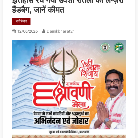
इतिहास रच गया उर्वशी रौतेला का लग्ज़री
हैंडबैग, जानें कीमत
मनोरंजन
12/06/2026
Dainikbharat24