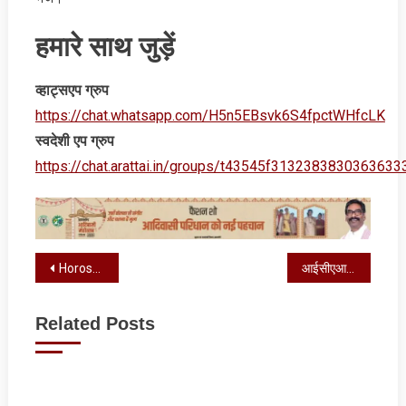
हमारे साथ जुड़ें
व्‍हाट्सएप ग्रुप
https://chat.whatsapp.com/H5n5EBsvk6S4fpctWHfcLK
स्‍वदेशी एप ग्रुप
https://chat.arattai.in/groups/t43545f3132383830
Post
Horoscope : आज का राशिफल, जानें कैसा रहेगा आपका दिन
आईसीएआई रांची शाखा का दो दिवसीय राष्ट्रीय सम्मेलन कल से
navigation
Related Posts