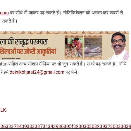
.com
पर सीधे भी जाकर पढ़ सकते हैं। नोटिफिकेशन को अलाउ कर खबरों से
़ सकते हैं।
 arattai सहित अन्‍य सोशल मीडिया पर भी जुड़ सकते हैं। खबरें पढ़ सकते हैं। सीधे
ं हमें
dainikbharat24@gmail.com
पर भेजें।
cLK
8383036363337343930333731343936395f323030303239373033