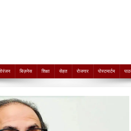
नोरंजन
बिज़नेस
शिक्षा
सेहत
रोजगार
पोस्टमार्टम
पाठ