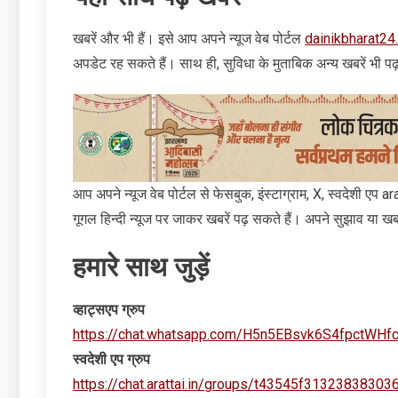
खबरें और भी हैं। इसे आप अपने न्‍यूज वेब पोर्टल
dainikbharat24
अपडेट रह सकते हैं। साथ ही, सुविधा के मुताबिक अन्‍य खबरें भी पढ
आप अपने न्‍यूज वेब पोर्टल से फेसबुक, इंस्‍टाग्राम, X, स्‍वदेशी एप
गूगल हिन्‍दी न्‍यूज पर जाकर खबरें पढ़ सकते हैं। अपने सुझाव या खबरे
हमारे साथ जुड़ें
व्‍हाट्सएप ग्रुप
https://chat.whatsapp.com/H5n5EBsvk6S4fpctWHf
स्‍वदेशी एप ग्रुप
https://chat.arattai.in/groups/t43545f31323