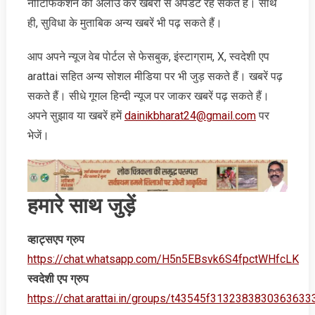
नोटिफिकेशन को अलाउ कर खबरों से अपडेट रह सकते हैं। साथ
ही, सुविधा के मुताबिक अन्‍य खबरें भी पढ़ सकते हैं।
आप अपने न्‍यूज वेब पोर्टल से फेसबुक, इंस्‍टाग्राम, X, स्‍वदेशी एप
arattai सहित अन्‍य सोशल मीडिया पर भी जुड़ सकते हैं। खबरें पढ़
सकते हैं। सीधे गूगल हिन्‍दी न्‍यूज पर जाकर खबरें पढ़ सकते हैं।
अपने सुझाव या खबरें हमें
dainikbharat24@gmail.com
पर
भेजें।
हमारे साथ जुड़ें
व्‍हाट्सएप ग्रुप
https://chat.whatsapp.com/H5n5EBsvk6S4fpctWHfcLK
स्‍वदेशी एप ग्रुप
https://chat.arattai.in/groups/t43545f3132383830