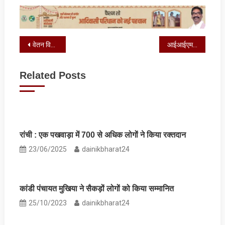
Post
वेतन विसंगति और MACP के समाधान के लिए उच्च स्तरीय समिति गठित
आईआईएम रांची तैयार करेगा पीवीयूएनएल के फ्लाई एश के व्यावसायीकरण का मॉडल
navigation
Related Posts
रांची : एक पखवाड़ा में 700 से अधिक लोगों ने किया रक्तदान
23/06/2025
dainikbharat24
कांडी पंचायत मुखिया ने सैकड़ों लोगों को किया सम्‍मानित
25/10/2023
dainikbharat24