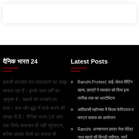
दैनिक भारत 24
Latest Posts
इसकी बागडोर ठेठ पत्रकारों का समूह
Ranchi Protest: हाई-लेवल मीटिंग
खत्म, छात्रों ने सरकार को दिया इस
संभाल रहा है। इनके पास वर्षों का
तारीख तक का अल्टीमेटम
अनुभव है। खबरों को परखने का
मादा। सच और झूठ में फर्क करने की
आदिवासी महोत्सव में फिल्म फेस्टिवल व
समझ भी है। ‘दैनिक भारत 24’ आप
मास्टर क्लास का आयोजन
तक सिर्फ समाचार ही नहीं पहुंचाएगा,
Ranchi: अनशनरत छात्र नेता देवेंद्र
बल्कि आपके हितों का ख्याल भी
नाथ महतो की बिगड़ी तबीयत, जानें