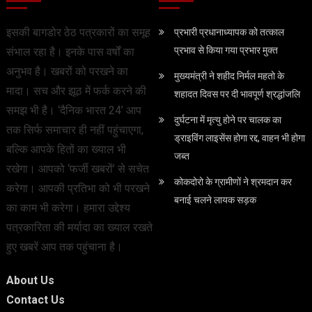
इसकी बागडोर ठेठ पत्रकारों का समूह
प्रभारी प्रधानाध्यापक को तत्काल
प्रभाव से किया गया प्रभार मुक्त
संभाल रहा है। इनके पास वर्षों का
अनुभव है। खबरों को परखने का
मुख्यमंत्री ने शहीद निर्मल महतो के
मादा। सच और झूठ में फर्क करने की
शहादत दिवस पर दी भावपूर्ण श्रद्धांजलि
समझ भी है। ‘दैनिक भारत 24’ आप
दुर्घटना में मृत्यु होने पर चालक का
तक सिर्फ समाचार ही नहीं पहुंचाएगा,
ड्राइविंग लाइसेंस होगा रद्द, वाहन भी होगा
बल्कि आपके हितों का ख्याल भी
जब्त
रखेगा। आपको ‘फर्जी खबरों’ से सचेत
कोकदोरो के ग्रामीणों ने श्रमदान कर
करेगा। आपकी प्रतिभा को भी परखने
बनाई चलने लायक सड़क
का काम भी करेगा। हमारा उद्देश्य
पत्रकारिता की मर्यादा का ख्याल रखते
हुए खबरें आप तक पहुंचाना है।
About Us
Contact Us