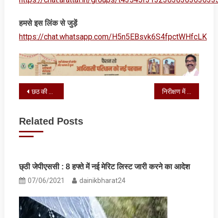
हमसे इस लिंक से जुड़ें
https://chat.whatsapp.com/H5n5EBsvk6S4fpctWHfcLK
Post
छठ की तैयारी को लेकर उपायुक्त ने घाटों का निरीक्षण किया
निरीक्षण में अनाधिकृत रूप से अनुपस्थित मिले कर्मियों के वेतन पर रोक
navigation
Related Posts
छ्ठी जेपीएससी : 8 हफ्ते में नई मेरिट लिस्ट जारी करने का आदेश
07/06/2021
dainikbharat24