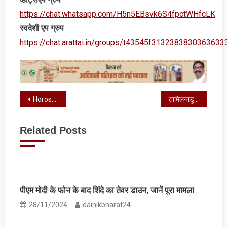
https://chat.whatsapp.com/H5n5EBsvk6S4fpctWHfcLK
स्‍वदेशी एप ग्रुप
https://chat.arattai.in/groups/t43545f3132383830
Post
Horoscope : आज का राशिफल, जानें कैसा रहेगा आपका दिन
तामिलनाडु में ये 23 विधायक बनेंगे मंत्री, कांग्रेस को 59 साल बाद म‍िला ये मौका
navigation
Related Posts
पीएम मोदी के फोन के बाद शिंदे का तेवर डाउन, जानें पूरा मामला
28/11/2024
dainikbharat24