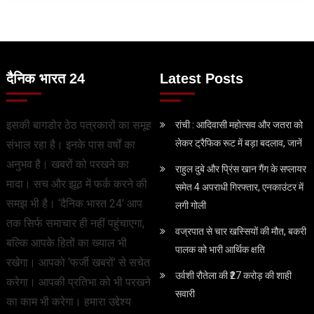
दैनिक भारत 24
Latest Posts
इसकी बागडोर ठेठ पत्रकारों का समूह
रांची : आदिवासी महोत्सव और जतरा को
लेकर ट्रैफिक रूट में बड़ा बदलाव, जानें
संभाल रहा है। इनके पास वर्षों का
अनुभव है। खबरों को परखने का
राहुल दुबे और प्रिंस खान गैंग के सप्लायर
मादा। सच और झूठ में फर्क करने की
समेत 4 अपराधी गिरफ्तार, एनकाउंटर में
समझ भी है। ‘दैनिक भारत 24’ आप
लगी गोली
तक सिर्फ समाचार ही नहीं पहुंचाएगा,
वज्रपात से चार खस्सियों की मौत, बकरी
बल्कि आपके हितों का ख्याल भी
पालक को भारी आर्थिक क्षति
रखेगा। आपको ‘फर्जी खबरों’ से सचेत
उर्वशी रौतेला की ₹27 करोड़ की शाही
करेगा। आपकी प्रतिभा को भी परखने
सवारी
का काम भी करेगा। हमारा उद्देश्य