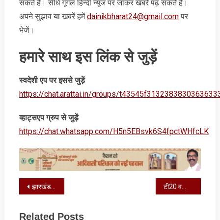
सकते हैं। सीधे गूगल हिन्‍दी न्‍यूज पर जाकर खबरें पढ़ सकते हैं।
अपने सुझाव या खबरें हमें
dainikbharat24@gmail.com
पर
भेजें।
हमारे साथ इस लिंक से जुड़ें
स्‍वदेशी एप पर इससे जुड़ें
https://chat.arattai.in/groups/t43545f3132383830
व्‍हाट्सएप ग्रुप से जुड़ें
https://chat.whatsapp.com/H5n5EBsvk6S4fpctWHfcLK
Post
झारखंड के लिए ऐतिहासिक रहा रविवार: बजट 2026 में राज्य को बड़ी सौगात
टी20 वर्ल्ड कप शुरू होने से पहले आई क्रिकेट प्रेमी को न‍िराश करने वाली खबर
navigation
Related Posts