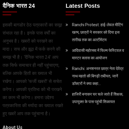
दैनिक भारत 24
Latest Posts
इसकी बागडोर ठेठ पत्रकारों का समूह
Ranchi Protest: हाई-लेवल मीटिंग
खत्म, छात्रों ने सरकार को दिया इस
संभाल रहा है। इनके पास वर्षों का
तारीख तक का अल्टीमेटम
अनुभव है। खबरों को परखने का
मादा। सच और झूठ में फर्क करने की
आदिवासी महोत्सव में फिल्म फेस्टिवल व
समझ भी है। ‘दैनिक भारत 24’ आप
मास्टर क्लास का आयोजन
तक सिर्फ समाचार ही नहीं पहुंचाएगा,
Ranchi: अनशनरत छात्र नेता देवेंद्र
बल्कि आपके हितों का ख्याल भी
नाथ महतो की बिगड़ी तबीयत, जानें
रखेगा। आपको ‘फर्जी खबरों’ से सचेत
डॉक्टरों ने क्या कहा…
करेगा। आपकी प्रतिभा को भी परखने
हाजिरी बनाकर घर चले जाते हैं शिक्षक,
का काम भी करेगा। हमारा उद्देश्य
उपायुक्त के पास पहुंची शिकायत
पत्रकारिता की मर्यादा का ख्याल रखते
हुए खबरें आप तक पहुंचाना है।
About Us