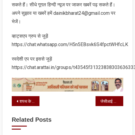
सकते हैं। सीधे गूगल हिन्‍दी न्‍यूज पर जाकर खबरें पढ़ सकते हैं।
अपने सुझाव या खबरें हमें dainikbharat24@gmail.com पर
भेजें।
व्‍हाट्सएप ग्रुप से जुड़ें
https://chat.whatsapp.com/H5n5EBsvk6S4fpctWHfcLK
स्‍वदेशी एप पर इससे जुड़ें
https://chat.arattai.in/groups/t43545f3132383830
Post
शपथ के साथ सीसीएल में स्वच्छता पखवाड़ा-2026 का शुभारंभ
जेसीआई रांची का स्वास्थ्य जांच एवं रक्तदान शिविर का आयोजन
navigation
Related Posts