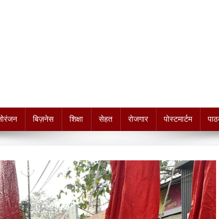
नोरंजन
बिज़नेस
शिक्षा
सेहत
रोजगार
पोस्टमार्टम
पाठ