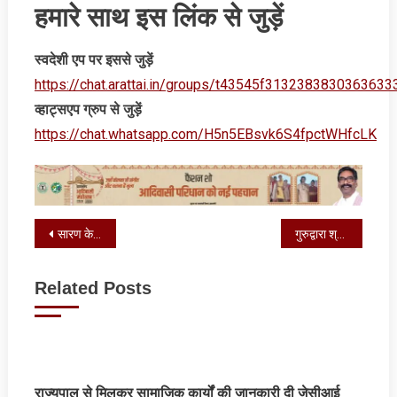
हमारे साथ इस लिंक से जुड़ें
स्‍वदेशी एप पर इससे जुड़ें
https://chat.arattai.in/groups/t43545f3132383830
व्‍हाट्सएप ग्रुप से जुड़ें
https://chat.whatsapp.com/H5n5EBsvk6S4fpctWHfcLK
Post
सारण के मढ़ौरा में गूंजे वेद मंत्र, कलश यात्रा के साथ श्री लक्ष्मी नारायण यज्ञ शुरू
गुरुद्वारा श्री गुरु नानक सत्संग सभा ने डिप्टी मेयर और पार्षदों को किया सम्‍मानित
navigation
Related Posts
राज्‍यपाल से मिलकर सामाजिक कार्यों की जानकारी दी जेसीआई