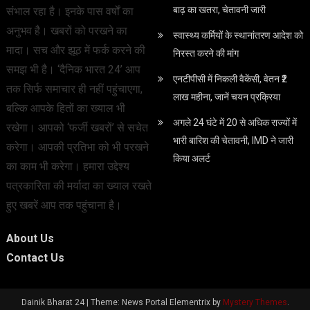
बाढ़ का खतरा, चेतावनी जारी
संभाल रहा है। इनके पास वर्षों का
अनुभव है। खबरों को परखने का
स्वास्थ्य कर्मियों के स्थानांतरण आदेश को
मादा। सच और झूठ में फर्क करने की
निरस्त करने की मांग
समझ भी है। ‘दैनिक भारत 24’ आप
एनटीपीसी में निकली वैकेंसी, वेतन ₹2
तक सिर्फ समाचार ही नहीं पहुंचाएगा,
लाख महीना, जानें चयन प्रक्रिया
बल्कि आपके हितों का ख्याल भी
अगले 24 घंटे में 20 से अधिक राज्यों में
रखेगा। आपको ‘फर्जी खबरों’ से सचेत
भारी बारिश की चेतावनी, IMD ने जारी
करेगा। आपकी प्रतिभा को भी परखने
किया अलर्ट
का काम भी करेगा। हमारा उद्देश्य
पत्रकारिता की मर्यादा का ख्याल रखते
हुए खबरें आप तक पहुंचाना है।
About Us
Contact Us
Dainik Bharat 24
|
Theme: News Portal Elementrix by
Mystery Themes
.