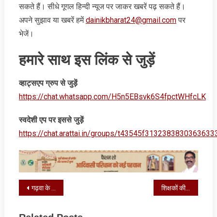
सकते हैं। सीधे गूगल हिन्‍दी न्‍यूज पर जाकर खबरें पढ़ सकते हैं।
अपने सुझाव या खबरें हमें
dainikbharat24@gmail.com
पर
भेजें।
हमारे साथ इस लिंक से जुड़ें
व्‍हाट्सएप ग्रुप से जुड़ें
https://chat.whatsapp.com/H5n5EBsvk6S4fpctWHfcLK
स्‍वदेशी एप पर इससे जुड़ें
https://chat.arattai.in/groups/t43545f3132383830
Post
गढ़वा के बिशुनपुरा में चला बुलडोजर, मचा हड़कंप
शिक्षकों की सेवा पुस्तिका अद्यतन रखने के निर्देश
navigation