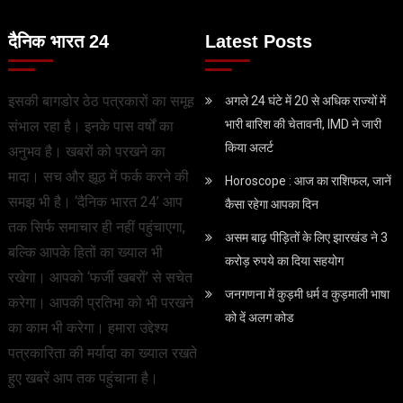
दैनिक भारत 24
Latest Posts
इसकी बागडोर ठेठ पत्रकारों का समूह
अगले 24 घंटे में 20 से अधिक राज्यों में
भारी बारिश की चेतावनी, IMD ने जारी
संभाल रहा है। इनके पास वर्षों का
किया अलर्ट
अनुभव है। खबरों को परखने का
मादा। सच और झूठ में फर्क करने की
Horoscope : आज का राशिफल, जानें
समझ भी है। ‘दैनिक भारत 24’ आप
कैसा रहेगा आपका दिन
तक सिर्फ समाचार ही नहीं पहुंचाएगा,
असम बाढ़ पीड़ितों के लिए झारखंड ने 3
बल्कि आपके हितों का ख्याल भी
करोड़ रुपये का दिया सहयोग
रखेगा। आपको ‘फर्जी खबरों’ से सचेत
जनगणना में कुड़मी धर्म व कुड़माली भाषा
करेगा। आपकी प्रतिभा को भी परखने
को दें अलग कोड
का काम भी करेगा। हमारा उद्देश्य
पत्रकारिता की मर्यादा का ख्याल रखते
हुए खबरें आप तक पहुंचाना है।