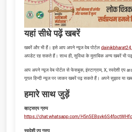
यहां सीधे पढ़ें खबरें
खबरें और भी हैं। इसे आप अपने न्‍यूज वेब पोर्टल
dainikbharat24
अपडेट रह सकते हैं। साथ ही, सुविधा के मुताबिक अन्‍य खबरें भी पढ
आप अपने न्‍यूज वेब पोर्टल से फेसबुक, इंस्‍टाग्राम, X, स्‍वदेशी एप
गूगल हिन्‍दी न्‍यूज पर जाकर खबरें पढ़ सकते हैं। अपने सुझाव या खबरे
हमारे साथ जुड़ें
व्‍हाट्सएप ग्रुप
https://chat.whatsapp.com/H5n5EBsvk6S4fpctWHf
स्‍वदेशी एप ग्रुप