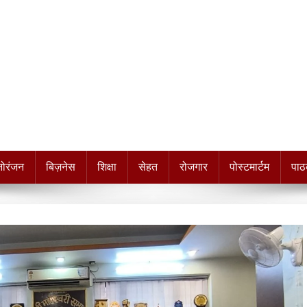
नोरंजन
बिज़नेस
शिक्षा
सेहत
रोजगार
पोस्टमार्टम
पाठ