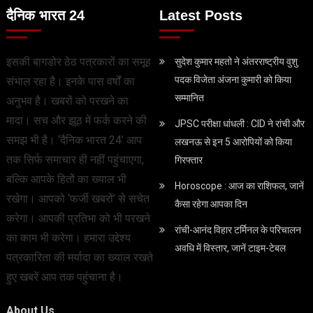
दैनिक भारत 24
Latest Posts
इसकी बागडोर ठेठ पत्रकारों का समूह
सुदेश कुमार महतो ने अंतरराष्ट्रीय वुशु
पदक विजेता अंजना कुमारी को किया
संभाल रहा है। इनके पास वर्षों का
सम्मानित
अनुभव है। खबरों को परखने का
मादा। सच और झूठ में फर्क करने की
JPSC परीक्षा धांधली : CID ने रांची और
समझ भी है। ‘दैनिक भारत 24’ आप
लखनऊ से इन 5 आरोपियों को किया
तक सिर्फ समाचार ही नहीं पहुंचाएगा,
गिरफ्तार
बल्कि आपके हितों का ख्याल भी
Horoscope : आज का राशिफल, जानें
रखेगा। आपको ‘फर्जी खबरों’ से सचेत
कैसा रहेगा आपका दिन
करेगा। आपकी प्रतिभा को भी परखने
रांची-आनंद विहार टर्मिनल के परिचालन
का काम भी करेगा। हमारा उद्देश्य
अवधि में विस्तार, जानें टाइम-टेबल
पत्रकारिता की मर्यादा का ख्याल रखते
हुए खबरें आप तक पहुंचाना है।
About Us