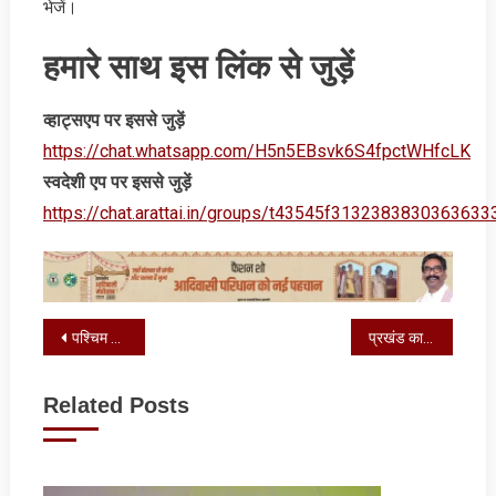
भेजें।
हमारे साथ इस लिंक से जुड़ें
व्‍हाट्सएप पर इससे जुड़ें
https://chat.whatsapp.com/H5n5EBsvk6S4fpctWHfcLK
स्‍वदेशी एप पर इससे जुड़ें
https://chat.arattai.in/groups/t43545f3132383830
Post
पश्चिम बंगाल : इन छह विधानसभा सीटों पर होगा दोबारा मतदान
प्रखंड कार्यालय का उपायुक्त ने किया औचक निरीक्षण, अनुपस्थित मिले बीडीओ
navigation
Related Posts