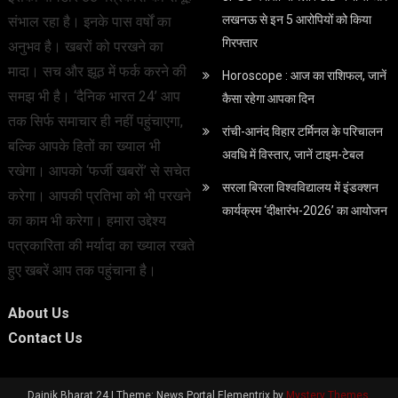
लखनऊ से इन 5 आरोपियों को किया
संभाल रहा है। इनके पास वर्षों का
गिरफ्तार
अनुभव है। खबरों को परखने का
मादा। सच और झूठ में फर्क करने की
Horoscope : आज का राशिफल, जानें
समझ भी है। ‘दैनिक भारत 24’ आप
कैसा रहेगा आपका दिन
तक सिर्फ समाचार ही नहीं पहुंचाएगा,
रांची-आनंद विहार टर्मिनल के परिचालन
बल्कि आपके हितों का ख्याल भी
अवधि में विस्तार, जानें टाइम-टेबल
रखेगा। आपको ‘फर्जी खबरों’ से सचेत
सरला बिरला विश्वविद्यालय में इंडक्शन
करेगा। आपकी प्रतिभा को भी परखने
कार्यक्रम ‘दीक्षारंभ-2026’ का आयोजन
का काम भी करेगा। हमारा उद्देश्य
पत्रकारिता की मर्यादा का ख्याल रखते
हुए खबरें आप तक पहुंचाना है।
About Us
Contact Us
Dainik Bharat 24
|
Theme: News Portal Elementrix by
Mystery Themes
.