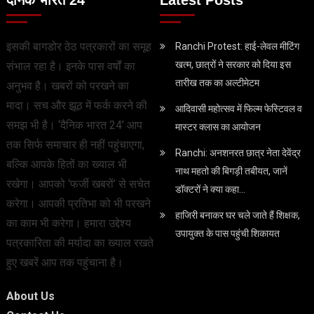
इसकी बागडोर ठेठ पत्रकारों का समूह
Ranchi Protest: हाई-लेवल मीटिंग
खत्म, छात्रों ने सरकार को दिया इस
संभाल रहा है। इनके पास वर्षों का
तारीख तक का अल्टीमेटम
अनुभव है। खबरों को परखने का
मादा। सच और झूठ में फर्क करने की
आदिवासी महोत्सव में फिल्म फेस्टिवल व
समझ भी है। ‘दैनिक भारत 24’ आप
मास्टर क्लास का आयोजन
तक सिर्फ समाचार ही नहीं पहुंचाएगा,
Ranchi: अनशनरत छात्र नेता देवेंद्र
बल्कि आपके हितों का ख्याल भी
नाथ महतो की बिगड़ी तबीयत, जानें
रखेगा। आपको ‘फर्जी खबरों’ से सचेत
डॉक्टरों ने क्या कहा…
करेगा। आपकी प्रतिभा को भी परखने
हाजिरी बनाकर घर चले जाते हैं शिक्षक,
का काम भी करेगा। हमारा उद्देश्य
उपायुक्त के पास पहुंची शिकायत
पत्रकारिता की मर्यादा का ख्याल रखते
हुए खबरें आप तक पहुंचाना है।
About Us