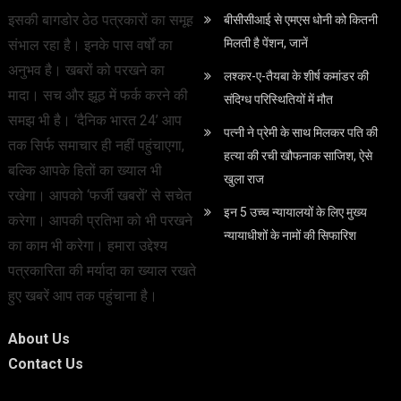
इसकी बागडोर ठेठ पत्रकारों का समूह
बीसीसीआई से एमएस धोनी को कितनी
मिलती है पेंशन, जानें
संभाल रहा है। इनके पास वर्षों का
अनुभव है। खबरों को परखने का
लश्कर-ए-तैयबा के शीर्ष कमांडर की
मादा। सच और झूठ में फर्क करने की
संदिग्ध परिस्थितियों में मौत
समझ भी है। ‘दैनिक भारत 24’ आप
पत्‍नी ने प्रेमी के साथ मिलकर पति की
तक सिर्फ समाचार ही नहीं पहुंचाएगा,
हत्‍या की रची खौफनाक साजिश, ऐसे
बल्कि आपके हितों का ख्याल भी
खुला राज
रखेगा। आपको ‘फर्जी खबरों’ से सचेत
इन 5 उच्च न्यायालयों के लिए मुख्य
करेगा। आपकी प्रतिभा को भी परखने
न्यायाधीशों के नामों की सिफारिश
का काम भी करेगा। हमारा उद्देश्य
पत्रकारिता की मर्यादा का ख्याल रखते
हुए खबरें आप तक पहुंचाना है।
About Us
Contact Us