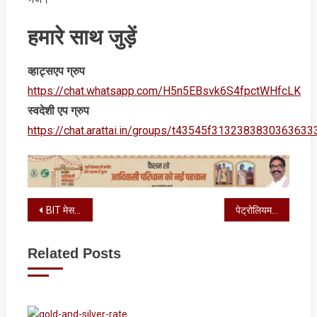
हमारे साथ जुड़ें
व्‍हाट्सएप ग्रुप
https://chat.whatsapp.com/H5n5EBsvk6S4fpctWHfcLK
स्‍वदेशी एप ग्रुप
https://chat.arattai.in/groups/t43545f3132383830
Post
BIT मेसरा की पहल: इंटरनेट पर अब संथाली, नागपुरी और बांग्ला में ट्रांसलेशन आसान
पेट्रोलियम डीलर एसोसिएशन को अब आश्वासन नहीं, एक्शन चाहिए
navigation
Related Posts