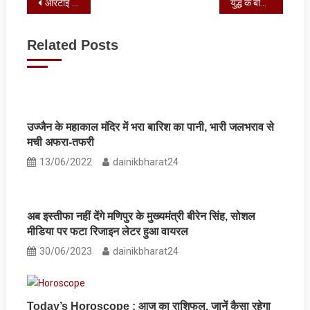
Post
आरटीई से पहले टेट को मान्य नहीं किया जा सकता
युद्ध के बीच गैस के बाद अब तेल को लेकर आई ये अच्‍छी खबर
navigation
Related Posts
उज्जैन के महाकाल मंदिर में भरा बारिश का पानी, भारी जलभराव से
मची अफरा-तफरी
13/06/2022
dainikbharat24
अब इस्तीफा नहीं देंगे मणिपुर के मुख्यमंत्री बीरेन सिंह, सोशल
मीडिया पर फटा रिजाइन लेटर हुआ वायरल
30/06/2023
dainikbharat24
Today’s Horoscope : आज का राशिफल, जानें कैसा रहेगा