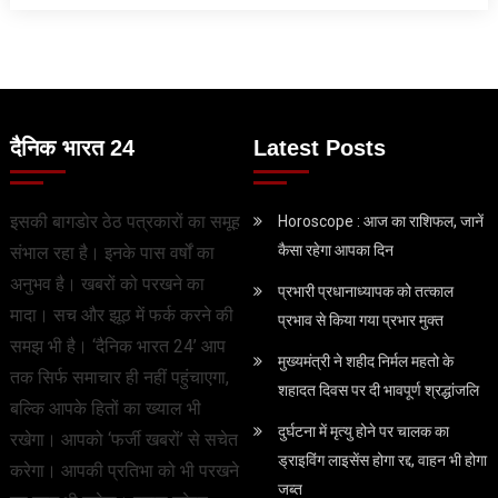
दैनिक भारत 24
Latest Posts
इसकी बागडोर ठेठ पत्रकारों का समूह
Horoscope : आज का राशिफल, जानें
कैसा रहेगा आपका दिन
संभाल रहा है। इनके पास वर्षों का
अनुभव है। खबरों को परखने का
प्रभारी प्रधानाध्यापक को तत्काल
मादा। सच और झूठ में फर्क करने की
प्रभाव से किया गया प्रभार मुक्त
समझ भी है। ‘दैनिक भारत 24’ आप
मुख्यमंत्री ने शहीद निर्मल महतो के
तक सिर्फ समाचार ही नहीं पहुंचाएगा,
शहादत दिवस पर दी भावपूर्ण श्रद्धांजलि
बल्कि आपके हितों का ख्याल भी
दुर्घटना में मृत्यु होने पर चालक का
रखेगा। आपको ‘फर्जी खबरों’ से सचेत
ड्राइविंग लाइसेंस होगा रद्द, वाहन भी होगा
करेगा। आपकी प्रतिभा को भी परखने
जब्त