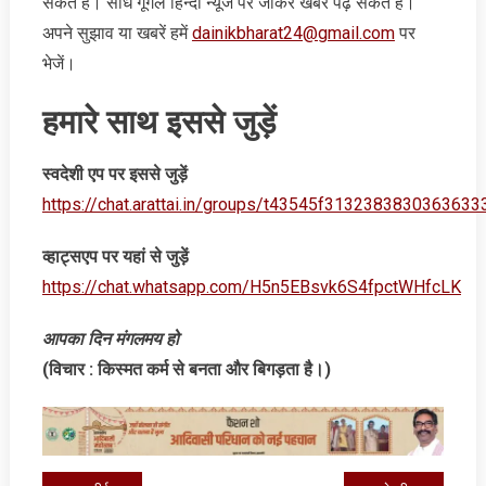
सकते हैं। सीधे गूगल हिन्‍दी न्‍यूज पर जाकर खबरें पढ़ सकते हैं।
अपने सुझाव या खबरें हमें
dainikbharat24@gmail.com
पर
भेजें।
हमारे साथ इससे जुड़ें
स्‍वदेशी एप पर इससे जुड़ें
https://chat.arattai.in/groups/t43545f3132383830
व्‍हाट्सएप पर यहां से जुड़ें
https://chat.whatsapp.com/H5n5EBsvk6S4fpctWHfcLK
आपका दिन मंगलमय हो
(विचार : किस्‍मत कर्म से बनता और बिगड़ता है।)