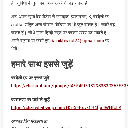
ही, सुविधा के मुताबिक अन्‍य खबरें भी पढ़ सकते हैं।
आप अपने न्‍यूज वेब पोर्टल से फेसबुक, इंस्‍टाग्राम, X, स्‍वदेशी एप
arattai सहित अन्‍य सोशल मीडिया पर भी जुड़ सकते हैं। खबरें पढ़
सकते हैं। सीधे गूगल हिन्‍दी न्‍यूज पर जाकर खबरें पढ़ सकते हैं।
अपने सुझाव या खबरें हमें
dainikbharat24@gmail.com
पर
भेजें।
हमारे साथ इससे जुड़ें
स्‍वदेशी एप पर इससे जुड़ें
https://chat.arattai.in/groups/t43545f3132383830
व्‍हाट्सएप पर यहां से जुड़ें
https://chat.whatsapp.com/H5n5EBsvk6S4fpctWHfcLK
आपका दिन मंगलमय हो