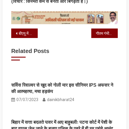
(विचार : किस्‍मत कर्म से बनता और बिगड़ता है।)
Post
बीएयू में एग्रोटेक किसान मेला 14 मार्च से, मुख्यमंत्री करेंगे उद्घाटन
गौतम गंभीर ने किया खुलासा, T20 वर्ल्ड कप जीतने की कब से थी तैयारी
navigation
Related Posts
सर्विस रिवाल्वर से खुद को गोली मार इस सीनियर IPS अफसर ने
की आत्महत्या, मचा हड़कंप
07/07/2023
dainikbharat24
बिहार में सत्ता बदलते पावर में आए बाहुबलीः पटना कोर्ट में पेशी के
बाद वापस जेल जाने के बजाए पुलिस के पहरे में ही घर पहुंचे आनंद