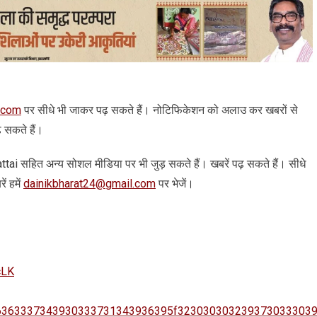
.com
पर सीधे भी जाकर पढ़ सकते हैं। नोटिफिकेशन को अलाउ कर खबरों से
़ सकते हैं।
 arattai सहित अन्‍य सोशल मीडिया पर भी जुड़ सकते हैं। खबरें पढ़ सकते हैं। सीधे
ं हमें
dainikbharat24@gmail.com
पर भेजें।
cLK
8383036363337343930333731343936395f323030303239373033