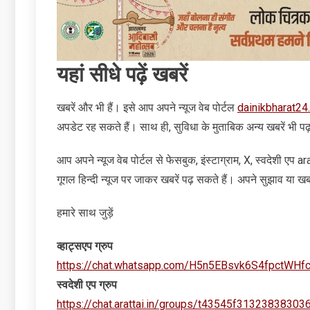
यहां सीधे पढ़ें खबरें
खबरें और भी हैं। इसे आप अपने न्‍यूज वेब पोर्टल
dainikbharat24
अपडेट रह सकते हैं। साथ ही, सुविधा के मुताबिक अन्‍य खबरें भी पढ
आप अपने न्‍यूज वेब पोर्टल से फेसबुक, इंस्‍टाग्राम, X, स्‍वदेशी एप
गूगल हिन्‍दी न्‍यूज पर जाकर खबरें पढ़ सकते हैं। अपने सुझाव या खबरे
हमारे साथ जुड़ें
व्‍हाट्सएप ग्रुप
https://chat.whatsapp.com/H5n5EBsvk6S4fpctWHf
स्‍वदेशी एप ग्रुप
https://chat.arattai.in/groups/t43545f31323