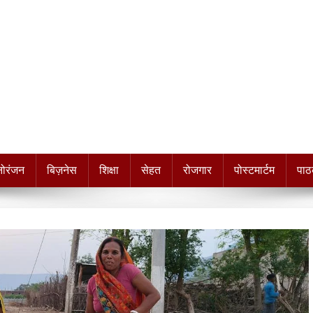
नोरंजन
बिज़नेस
शिक्षा
सेहत
रोजगार
पोस्टमार्टम
पाठ