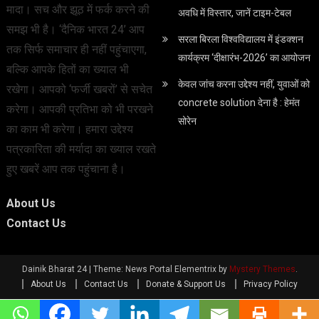
मादा। सच और झूठ में फर्क करने की
अवधि में विस्तार, जानें टाइम-टेबल
समझ भी है। ‘दैनिक भारत 24’ आप
सरला बिरला विश्वविद्यालय में इंडक्शन
तक सिर्फ समाचार ही नहीं पहुंचाएगा,
कार्यक्रम ‘दीक्षारंभ-2026’ का आयोजन
बल्कि आपके हितों का ख्याल भी
केवल जांच करना उद्देश्‍य नहीं, युवाओं को
रखेगा। आपको ‘फर्जी खबरों’ से सचेत
concrete solution देना है : हेमंत
करेगा। आपकी प्रतिभा को भी परखने
सोरेन
का काम भी करेगा। हमारा उद्देश्य
पत्रकारिता की मर्यादा का ख्याल रखते
हुए खबरें आप तक पहुंचाना है।
About Us
Contact Us
Dainik Bharat 24
|
Theme: News Portal Elementrix by
Mystery Themes
.
About Us
Contact Us
Donate & Support Us
Privacy Policy