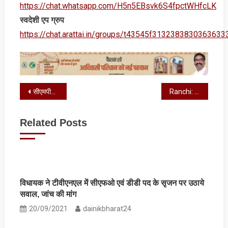
https://chat.whatsapp.com/H5n5EBsvk6S4fpctWHfcLK
स्‍वदेशी एप ग्रुप
https://chat.arattai.in/groups/t43545f3132383830
Post
सीएमपीडीआई में क्षमता निर्माण विषयक कार्यशाला का आयोजन
Ranchi: मानिटर लिजार्ड तस्करी मामले में भाजपा नेता राजीव रंजन की जमानत पर सुनवाई 22 मई को
navigation
Related Posts
विधायक ने टीवीएनएल में सीएफओ एवं डीडी पद के सृजन पर उठाये
सवाल, जांच की मांग
20/09/2021
dainikbharat24