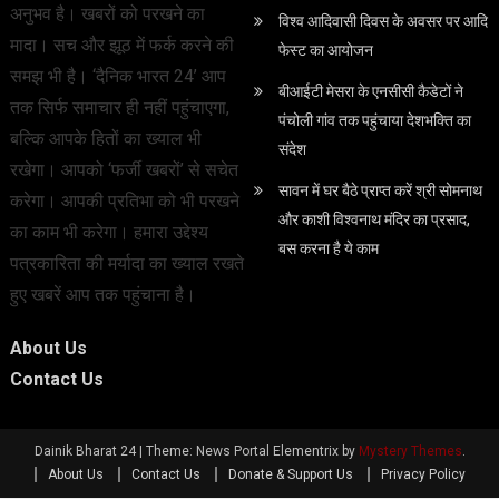
अनुभव है। खबरों को परखने का
विश्व आदिवासी दिवस के अवसर पर आदि
मादा। सच और झूठ में फर्क करने की
फेस्‍ट का आयोजन
समझ भी है। ‘दैनिक भारत 24’ आप
बीआईटी मेसरा के एनसीसी कैडेटों ने
तक सिर्फ समाचार ही नहीं पहुंचाएगा,
पंचोली गांव तक पहुंचाया देशभक्ति का
बल्कि आपके हितों का ख्याल भी
संदेश
रखेगा। आपको ‘फर्जी खबरों’ से सचेत
सावन में घर बैठे प्राप्त करें श्री सोमनाथ
करेगा। आपकी प्रतिभा को भी परखने
और काशी विश्वनाथ मंदिर का प्रसाद,
का काम भी करेगा। हमारा उद्देश्य
बस करना है ये काम
पत्रकारिता की मर्यादा का ख्याल रखते
हुए खबरें आप तक पहुंचाना है।
About Us
Contact Us
Dainik Bharat 24
|
Theme: News Portal Elementrix by
Mystery Themes
.
About Us
Contact Us
Donate & Support Us
Privacy Policy