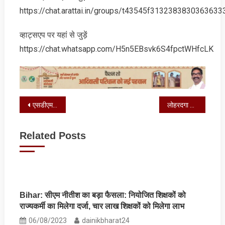
https://chat.arattai.in/groups/t43545f3132383830
व्‍हाट्सएप पर यहां से जुड़ें
https://chat.whatsapp.com/H5n5EBsvk6S4fpctWHfcLK
Post
एसडीएम ने गैस सिलेंडर की कालाबाजारी की शिकायत के लिए जारी किया नंबर
लोहरदगा नगर परिषद के निर्विरोध उपाध्यक्ष निर्वाचित हुए अब्दुल कादिर अली
navigation
Related Posts
Bihar: सीएम नीतीश का बड़ा फैसला: नियोजित शिक्षकों को
राज्यकर्मी का मिलेगा दर्जा, चार लाख शिक्षकों को मिलेगा लाभ
06/08/2023
dainikbharat24